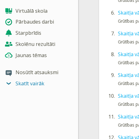
Grūtības 
Virtuālā skola
6.
Skaitļa v
Grūtības p
Pārbaudes darbi
Starpbrīdis
7.
Skaitļa v
Grūtības p
Skolēnu rezultāti
8.
Skaitļa v
Jaunas tēmas
Grūtības p
Nosūtīt atsauksmi
9.
Skaitļa v
Skatīt vairāk
Grūtības p
10.
Skaitļa v
Grūtības p
11.
Skaitļa v
Grūtības p
12.
Skaitļa v