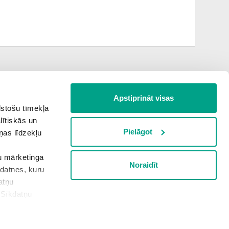
Apstiprināt visas
Nākamā tēma
lstošu tīmekļa
lītiskās un
Pielāgot
ņas līdzekļu
PALĪGSMĀCĪBĀS.LV
šu mārketinga
Noraidīt
kdatnes, kuru
atņu
“Sīkdatņu
rivātuma politika
Sīkdatņu iestatījumi