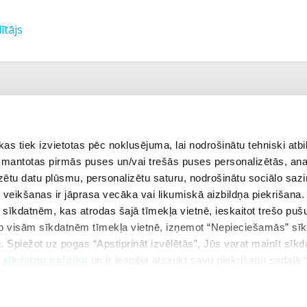
ītājs
ekšējā tēma
Visas tēmas
 tiek izvietotas pēc noklusējuma, lai nodrošinātu tehniski atbi
 izmantotas pirmās puses un/vai trešās puses personalizētās, ana
izētu datu plūsmu, personalizētu saturu, nodrošinātu sociālo sazi
ONLINE VIDEO KURSS
eikšanas ir jāprasa vecāka vai likumiskā aizbildņa piekrišana.
"LATVIEŠU VALODA 3. KLASEI"
m sīkdatnēm, kas atrodas šajā tīmekļa vietnē, ieskaitot trešo pu
 no visām sīkdatnēm tīmekļa vietnē, izņemot “Nepieciešamās” sī
. Spiežot uz pogas “Apstiprināt izvēlētās”, Jūs varat mainīt sīkd
u
sīkdatņu politiku
un ir iespēja atsaukt savu piekrišanu sadaļā 
Copyright © 2026 SIA Uzdevumi.lv
Kontakti
Lietošanas noteikumi
P