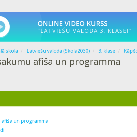
ONLINE VIDEO KURSS
"LATVIEŠU VALODA 3. KLASEI"
ālā skola
Latviešu valoda (Skola2030)
3. klase
Kāpēc
sākumu afiša un programma
 afiša un programma
di