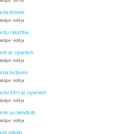
pakāpe: zema
ārda dzimte
akāpe: vidēja
ārdu rakstība
akāpe: vidēja
ārdi ar cipariem
akāpe: vidēja
ārda locījums
akāpe: vidēja
ārdu šifrs ar cipariem
akāpe: vidēja
ārds un lietvārds
akāpe: vidēja
ārdi mīklās