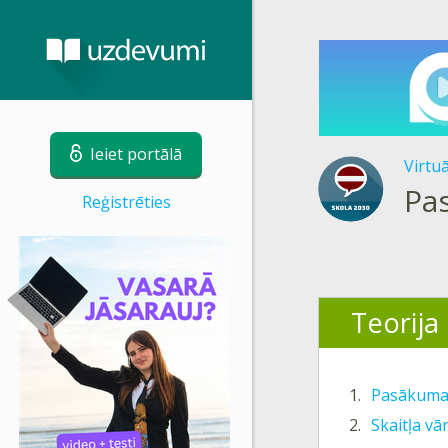
Ieiet portālā
Virtu
Pa
Reģistrēties
Teorija
1.
Pasākuma
2.
Skaitļa vār