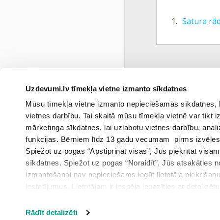
1.
Satura rād
Uzdevumi.lv tīmekļa vietne izmanto sīkdatnes
Iepri
Mūsu tīmekļa vietne izmanto nepieciešamās sīkdatnes, kas
vietnes darbību. Tai skaitā mūsu tīmekļa vietnē var tikt
mārketinga sīkdatnes, lai uzlabotu vietnes darbību, anal
funkcijas. Bērniem līdz 13 gadu vecumam pirms izvēles v
Spiežot uz pogas “Apstiprināt visas”, Jūs piekrītat visā
sīkdatnes. Spiežot uz pogas “Noraidīt”, Jūs atsakāties
izmantošanai nav nepieciešams iegūt lietotāja piekrišanu
iestatījumus. Lietotājam ir iespēja iepazīties ar detalizēt
iestatījumi”.
Rādīt detalizēti