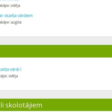
akāpe: vidēja
ar skaitļa vārdiem
akāpe: augsta
aitļa vārdi I
kāpe: vidēja
li skolotājiem