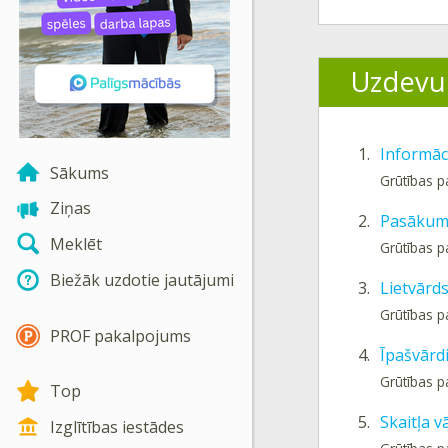
Uzdevu
1.
Informāci
Sākums
Grūtības p
Ziņas
2.
Pasākum
Meklēt
Grūtības p
Biežāk uzdotie jautājumi
3.
Lietvārds
Grūtības p
PROF pakalpojums
4.
Īpašvārdi
Grūtības p
Top
5.
Skaitļa v
Izglītības iestādes