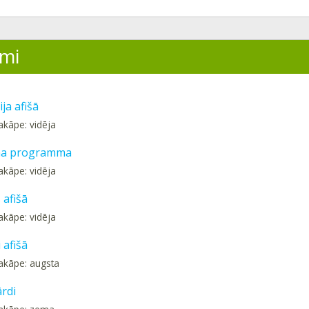
mi
ja afišā
akāpe: vidēja
a programma
akāpe: vidēja
 afišā
akāpe: vidēja
 afišā
akāpe: augsta
ārdi