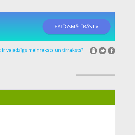
PALĪGSMĀCĪBĀS.LV
 ir vajadzīgs melnraksts un tīrraksts?