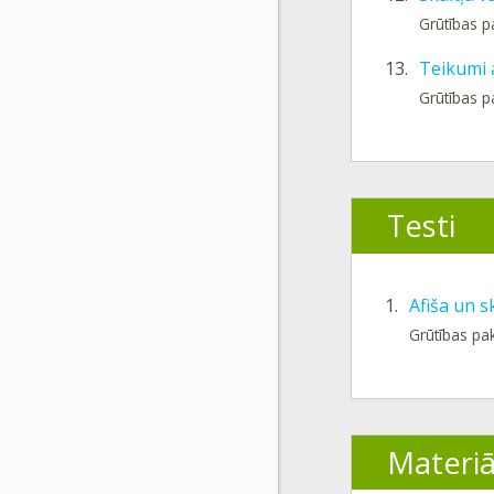
Grūtības p
13.
Teikumi 
Grūtības p
Testi
1.
Afiša un sk
Grūtības pa
Materiā