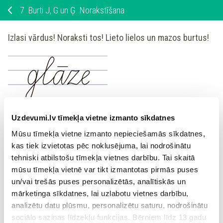
7.
Burti J, G un Ģ. Norakstīšana
Izlasi vārdus!
Noraksti tos!
Lieto lielos un mazos burtus!
Uzdevumi.lv tīmekļa vietne izmanto sīkdatnes
Mūsu tīmekļa vietne izmanto nepieciešamās sīkdatnes,
kas tiek izvietotas pēc noklusējuma, lai nodrošinātu
tehniski atbilstošu tīmekļa vietnes darbību. Tai skaitā
mūsu tīmekļa vietnē var tikt izmantotas pirmās puses
un/vai trešās puses personalizētās, analītiskās un
mārketinga sīkdatnes, lai uzlabotu vietnes darbību,
analizētu datu plūsmu, personalizētu saturu, nodrošinātu
sociālo saziņas līdzekļu funkcijas. Bērniem līdz 13 gadu