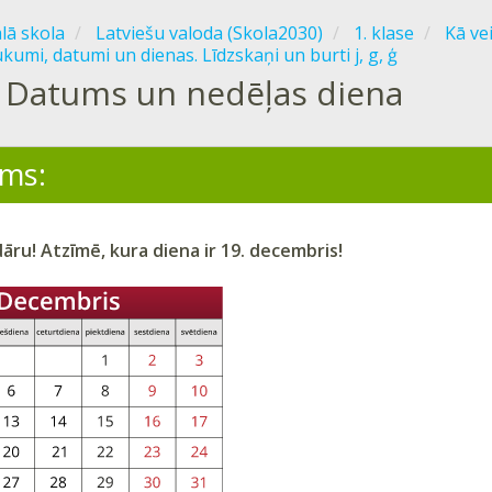
ālā skola
Latviešu valoda (Skola2030)
1. klase
Kā ve
kumi, datumi un dienas. Līdzskaņi un burti j, g, ģ
Datums un nedēļas diena
ms:
dāru! Atzīmē, kura diena ir
19. decembris
!