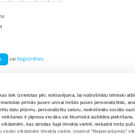
na
a
vai
Reģistrēties
ā
 tiek izvietotas pēc noklusējuma, lai nodrošinātu tehniski atbi
ējais uzdevums
Atgriezties tēmā
 izmantotas pirmās puses un/vai trešās puses personalizētās, ana
izētu datu plūsmu, personalizētu saturu, nodrošinātu sociālo sazi
eikšanas ir jāprasa vecāka vai likumiskā aizbildņa piekrišana.
m sīkdatnēm, kas atrodas šajā tīmekļa vietnē, ieskaitot trešo pu
 no visām sīkdatnēm tīmekļa vietnē, izņemot “Nepieciešamās” sī