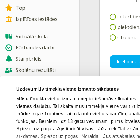
Top
ceturtdie
Izglītības iestādes
piektdien
Virtuālā skola
otrdiena
Pārbaudes darbi
Starpbrīdis
Ieiet portāl
Skolēnu rezultāti
Jaunas tēmas
Uzdevumi.lv tīmekļa vietne izmanto sīkdatnes
Nosūtīt atsauksmi
Mūsu tīmekļa vietne izmanto nepieciešamās sīkdatnes, kas
Iepriekš
vietnes darbību. Tai skaitā mūsu tīmekļa vietnē var tikt
Skatīt vairāk
mārketinga sīkdatnes, lai uzlabotu vietnes darbību, anal
funkcijas. Bērniem līdz 13 gadu vecumam pirms izvēles v
Spiežot uz pogas “Apstiprināt visas”, Jūs piekrītat visā
sīkdatnes. Spiežot uz pogas “Noraidīt”, Jūs atsakāties