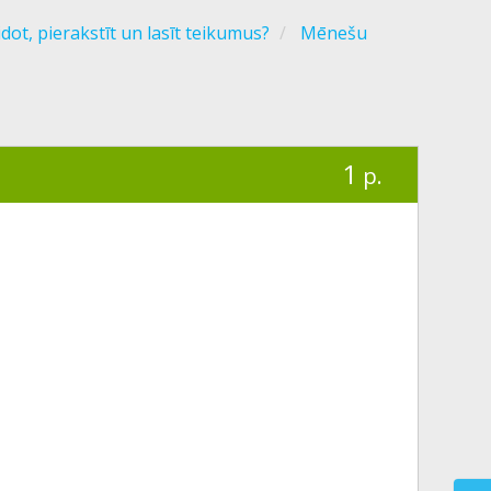
idot, pierakstīt un lasīt teikumus?
Mēnešu
1
p.