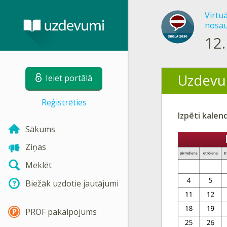
Virtu
nosau
12.
Uzdevu
Ieiet portālā
Reģistrēties
Izpēti kalen
Sākums
Ziņas
Meklēt
Biežāk uzdotie jautājumi
PROF pakalpojums