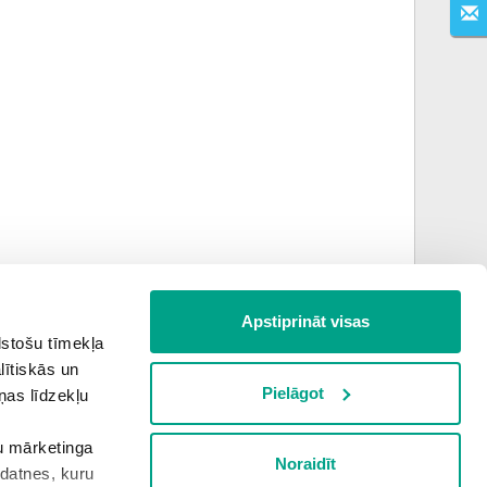
Apstiprināt visas
lstošu tīmekļa
Nākamais uzdevums
lītiskās un
Pielāgot
ņas līdzekļu
šu mārketinga
Noraidīt
kdatnes, kuru