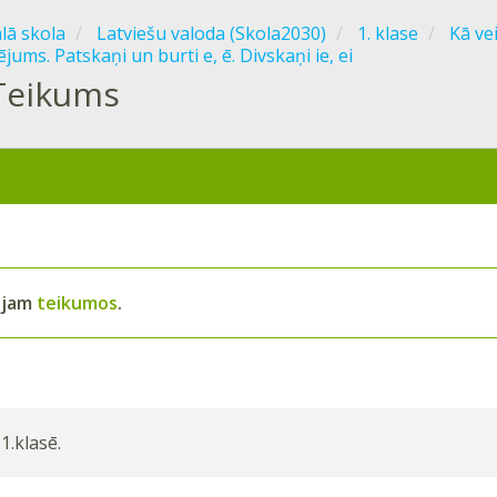
ālā skola
Latviešu valoda (Skola2030)
1. klase
Kā ve
jums. Patskaņi un burti e, ē. Divskaņi ie, ei
Teikums
ājam
teikumos
.
1.klasē.