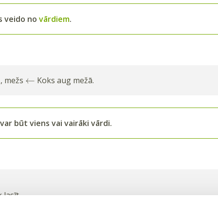
s veido no
vārdiem
.
←
s, mežs
Koks aug mežā.
ar būt viens vai vairāki vārdi.
lasīt.