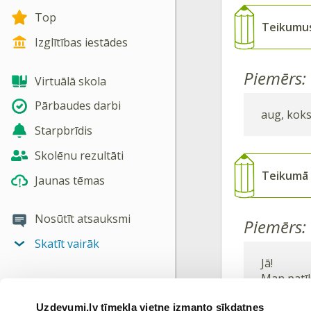
Top
Teikumu
Izglītības iestādes
Piemērs:
Virtuālā skola
Pārbaudes darbi
aug, kok
Starpbrīdis
Skolēnu rezultāti
Teikumā v
Jaunas tēmas
Nosūtīt atsauksmi
Piemērs:
Skatīt vairāk
Jā!
Man patīk 
Uzdevumi.lv tīmekļa vietne izmanto sīkdatnes