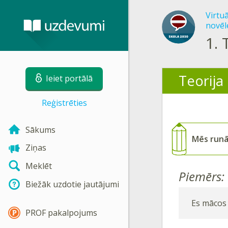
Virtu
novēlē
1.
Teorija
Ieiet portālā
Reģistrēties
Sākums
Mēs run
Ziņas
Meklēt
Piemērs:
Biežāk uzdotie jautājumi
Es mācos 
PROF pakalpojums