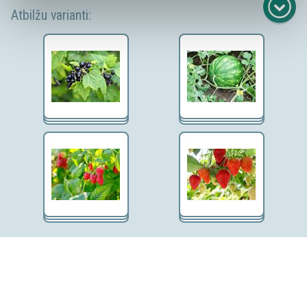
Atbilžu varianti:
Copyright © 2026 SIA Uzdevumi.lv
Kontakti
Lietošanas noteikumi
Privātuma politika
Sīkdatņu iestatījumi