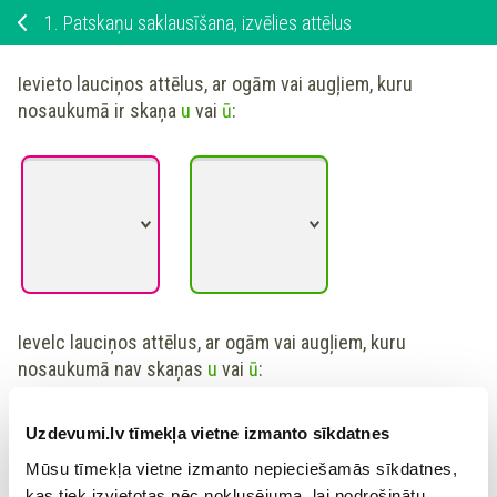
1.
Patskaņu saklausīšana, izvēlies attēlus
Ievieto lauciņos attēlus, ar ogām vai augļiem, kuru
nosaukumā ir skaņa
u
vai
ū
:
Ievelc lauciņos attēlus, ar ogām vai augļiem, kuru
nosaukumā nav skaņas
u
vai
ū
:
Uzdevumi.lv tīmekļa vietne izmanto sīkdatnes
Mūsu tīmekļa vietne izmanto nepieciešamās sīkdatnes,
kas tiek izvietotas pēc noklusējuma, lai nodrošinātu