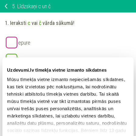
5.
Līdzskaņi c un č
1. Ieraksti
c
vai
č
vārda sākumā!
epure
ības
Uzdevumi.lv tīmekļa vietne izmanto sīkdatnes
2. Ieraksti
c
vai
č
vārda vidū!
Mūsu tīmekļa vietne izmanto nepieciešamās sīkdatnes,
kas tiek izvietotas pēc noklusējuma, lai nodrošinātu
tehniski atbilstošu tīmekļa vietnes darbību. Tai skaitā
lā
ene
mūsu tīmekļa vietnē var tikt izmantotas pirmās puses
un/vai trešās puses personalizētās, analītiskās un
run
is
mārketinga sīkdatnes, lai uzlabotu vietnes darbību,
analizētu datu plūsmu, personalizētu saturu, nodrošinātu
sociālo saziņas līdzekļu funkcijas. Bērniem līdz 13 gadu