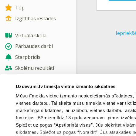
Top
Izglītības iestādes
Iepriekš
Virtuālā skola
Pārbaudes darbi
Starpbrīdis
Skolēnu rezultāti
Jaunas tēmas
Uzdevumi.lv tīmekļa vietne izmanto sīkdatnes
Nosūtīt atsauksmi
Mūsu tīmekļa vietne izmanto nepieciešamās sīkdatnes, kas
vietnes darbību. Tai skaitā mūsu tīmekļa vietnē var tikt
Skatīt vairāk
mārketinga sīkdatnes, lai uzlabotu vietnes darbību, anal
funkcijas. Bērniem līdz 13 gadu vecumam pirms izvēles v
Spiežot uz pogas “Apstiprināt visas”, Jūs piekrītat visā
sīkdatnes. Spiežot uz pogas “Noraidīt”, Jūs atsakāties