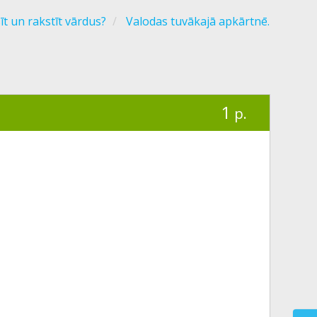
īt un rakstīt vārdus?
Valodas tuvākajā apkārtnē.
1
p.