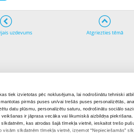
ējais uzdevums
Atgriezties tēmā
 tiek izvietotas pēc noklusējuma, lai nodrošinātu tehniski atbi
 izmantotas pirmās puses un/vai trešās puses personalizētās, ana
izētu datu plūsmu, personalizētu saturu, nodrošinātu sociālo sazi
eikšanas ir jāprasa vecāka vai likumiskā aizbildņa piekrišana.
m sīkdatnēm, kas atrodas šajā tīmekļa vietnē, ieskaitot trešo pu
 no visām sīkdatnēm tīmekļa vietnē, izņemot “Nepieciešamās” sī