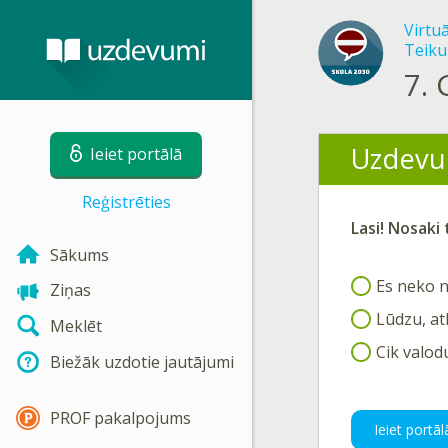
Virtu
Teik
7.
Uzdevu
Ieiet portālā
Reģistrēties
Lasi! Nosaki
Sākums
Es neko 
Ziņas
Lūdzu, at
Meklēt
Cik valod
Biežāk uzdotie jautājumi
PROF pakalpojums
Ieiet portāl