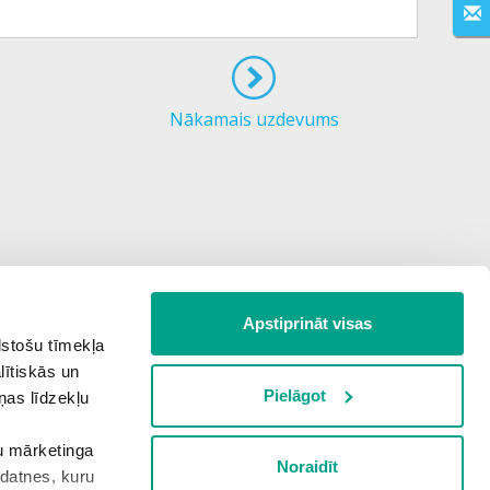
Nākamais uzdevums
Apstiprināt visas
lstošu tīmekļa
lītiskās un
Pielāgot
ņas līdzekļu
šu mārketinga
Noraidīt
kdatnes, kuru