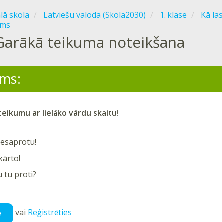
ālā skola
Latviešu valoda (Skola2030)
1. klase
Kā las
ums
Garākā teikuma noteikšana
ms:
 teikumu ar lielāko vārdu skaitu!
nesaprotu!
kārto!
u tu proti?
vai
Reģistrēties
ā