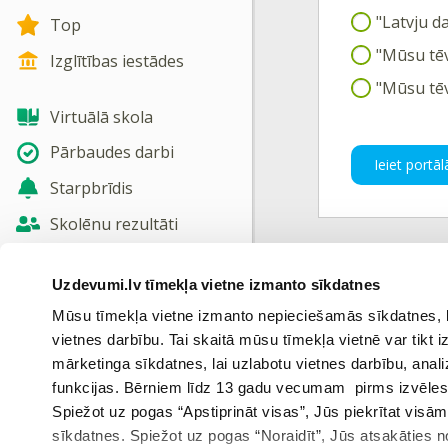
"Latvju d
Top
"Mūsu tēv
Izglītības iestādes
"Mūsu tē
Virtuālā skola
Pārbaudes darbi
Ieiet portāl
Starpbrīdis
Skolēnu rezultāti
Jaunas tēmas
Uzdevumi.lv tīmekļa vietne izmanto sīkdatnes
Iepriekš
Nosūtīt atsauksmi
Mūsu tīmekļa vietne izmanto nepieciešamās sīkdatnes, kas
vietnes darbību. Tai skaitā mūsu tīmekļa vietnē var tikt
Skatīt vairāk
mārketinga sīkdatnes, lai uzlabotu vietnes darbību, anal
funkcijas. Bērniem līdz 13 gadu vecumam pirms izvēles v
Spiežot uz pogas “Apstiprināt visas”, Jūs piekrītat visā
sīkdatnes. Spiežot uz pogas “Noraidīt”, Jūs atsakāties