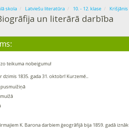
ālā skola
Latviešu literatūra
10. - 12. klase
Krišjāni
Biogrāfija un literārā darbība
ms:
eizo teikuma nobeigumu!
ir dzimis 1835. gada 31. oktobrī Kurzemē...
 pusmuižiņā
 muižā
ā
irmajiem K. Barona darbiem ģeogrāfijā bija 1859. gadā iznākus