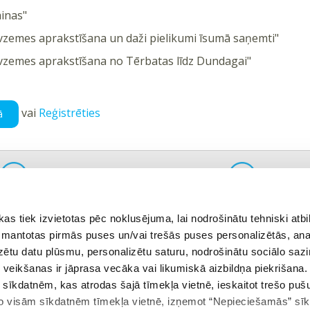
ainas"
zemes aprakstīšana un daži pielikumi īsumā saņemti"
vzemes aprakstīšana no Tērbatas līdz Dundagai"
vai
Reģistrēties
ā
ējais uzdevums
Atgriezties tēmā
 tiek izvietotas pēc noklusējuma, lai nodrošinātu tehniski atbi
 izmantotas pirmās puses un/vai trešās puses personalizētās, ana
izētu datu plūsmu, personalizētu saturu, nodrošinātu sociālo sazi
eikšanas ir jāprasa vecāka vai likumiskā aizbildņa piekrišana.
m sīkdatnēm, kas atrodas šajā tīmekļa vietnē, ieskaitot trešo pu
 no visām sīkdatnēm tīmekļa vietnē, izņemot “Nepieciešamās” sī