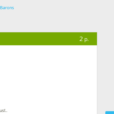
s Barons
2
p.
ī...