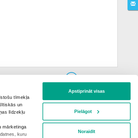
Nākamais uzdevums
Apstiprināt visas
lstošu tīmekļa
lītiskās un
Pielāgot
ņas līdzekļu
šu mārketinga
Noraidīt
kdatnes, kuru