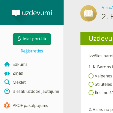
Virtu
2.
Uzdevu
Ieiet portālā
Reģistrēties
Izvēlies par
Sākums
1.
K. Barons 
Ziņas
Valpenes
Meklēt
Struteles
Biežāk uzdotie jautājumi
Īles muiž
PROF pakalpojums
2.
Viens no p