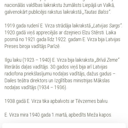
nacionālās valdības laikrakstu žurnālists Liepājā un Valkā,
galvenokārt publicējis rakstus laikrakstā
„Tautas Balss”.
1919.gada rudenī E. Virza strādāja laikrakstā
„Latvijas Sargs”.
1920.gadā viņš apprecējās ar dzejnieci Elzu Stērsti. Laika
posmā no 1921.gada līdz 1922. gadam E. Virza bija Latvijas
Preses biroja vadītājs Parīzē.
Ilgu laiku (1923 – 1940) E. Virza bija laikraksta
„Brīvā Zeme”
literārās daļas vadītājs. 30.gados viņš bija arī Latvijas
radiofona priekšlasījumu nodaļas vadītājs, dažus gadus –
Dailes teātra direktors un Izglītības ministrijas Mākslas
nodaļas vadītājs (1934 – 1936).
1938.gadā E. Virza tika apbalvots ar Tēvzemes balvu.
E. Virza mira 1940.gada 1.martā, apbedīts Meža kapos.