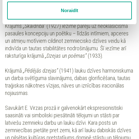
jutekliskā un emocionālā vitalitāte, dzīvesprieks un jaunrades
sīkdatņu iestatījumus. Lietotājam ir iespēja iepazīties ar
Noraidīt
spars.
detalizētu
sīkdatņu politiku
un ir iespēja atsaukt savu
piekrišanu sadaļā “Sīkdatņu iestatījumi”.
Krājums
„Skaidrība”
(1927) iezīmē pāreju uz neoklasicisma
pasaules koncepciju un poētiku – līdzās intīmiem, apceres
un atmiņu motīviem cildinot zemniecisko dzīves veidu kā
indivīda un tautas stabilitātes nodrošinājumu. Šī iezīme arī
raksturīga krājumā
„Dzejas un poēmas”
(1933).
Krājumā
„Pēdējās dzejas”
(1941) lauku dzīves harmoniskuma
un darba svētīguma slavinājums, dabas glorificēšana, tautas
traģiskas nākotnes vīzijas, nāves un iznīcības iracionālas
nojausmas.
Savukārt E. Virzas prozā ir galvenokārt ekspresionistiski
saasināti vai simboliski piesātināti tēlojumi un stāsti par
latviešu zemnieku darbu un lauku dzīvi. Kara posts un
zemniecības pietāte pret zemi, kā arī lauku dabiskās dzīves
un pilsētas kultūras pretstatījums dominē stāstu un tēlojumu