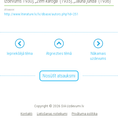
izdevums 1930),
„Zem karoga”
(1935),
„Jaunā junda”
(1936).
Atsauce:
http://www.literature.lv/lv/dbase/autors.php?id=251
Iepriekšējā tēma
Atgriezties tēmā
Nākamais
uzdevums
Nosūtīt atsauksmi
Copyright © 2026 SIA Uzdevumi.lv
Kontakti
Lietošanas noteikumi
Privātuma politika