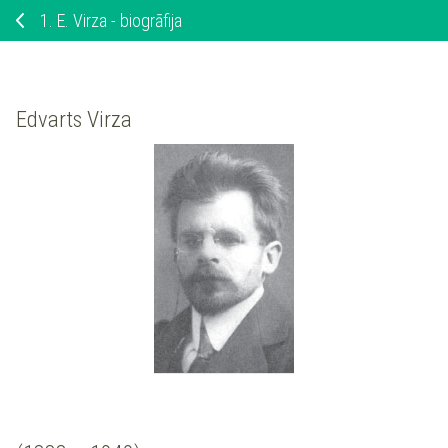
1.
E. Virza - biogrāfija
Edvarts Virza