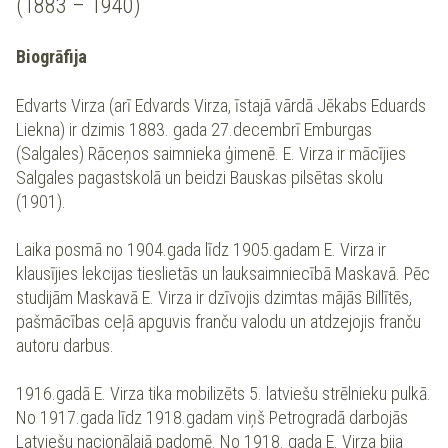
(1883 – 1940)
Biogrāfija
Edvarts Virza (arī Edvards Virza, īstajā vārdā Jēkabs Eduards
Liekna) ir dzimis 1883. gada 27.decembrī Emburgas
(Salgales) Rāceņos saimnieka ģimenē. E. Virza ir mācījies
Salgales pagastskolā un beidzi Bauskas pilsētas skolu
(1901).
Laika posmā no 1904.gada līdz 1905.gadam E. Virza ir
klausījies lekcijas tieslietās un lauksaimniecībā Maskavā. Pēc
studijām Maskavā E. Virza ir dzīvojis dzimtas mājās Billītēs,
pašmācības ceļā apguvis franču valodu un atdzejojis franču
autoru darbus.
1916.gadā E. Virza tika mobilizēts 5. latviešu strēlnieku pulkā.
No 1917.gada līdz 1918.gadam viņš Petrogradā darbojās
Latviešu nacionālajā padomē. No 1918. gada E. Virza bija