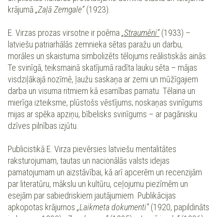
krājumā
„Zaļā Zemgale”
(1923).
E. Virzas prozas virsotne ir poēma
„Straumēni”
(1933) –
latviešu patriarhālās zemnieka sētas paražu un darbu,
morāles un skaistuma simbolizēts tēlojums reālistiskās ainās.
Te svinīgā, teiksmainā skatījumā radīta lauku sēta – mājas
visdziļākajā nozīmē, ļaužu saskaņa ar zemi un mūžīgajiem
darba un visuma ritmiem kā esamības pamatu. Tēlaina un
mierīga izteiksme, plūstošs vēstījums; noskaņas svinīgums
mijas ar spēka apziņu, bībelisks svinīgums – ar pagānisku
dzīves pilnības izjūtu.
Publicistikā E. Virza pievērsies latviešu mentalitātes
raksturojumam, tautas un nacionālās valsts idejas
pamatojumam un aizstāvībai, kā arī apcerēm un recenzijām
par literatūru, mākslu un kultūru, ceļojumu piezīmēm un
esejām par sabiedriskiem jautājumiem. Publikācijas
apkopotas krājumos
„Laikmeta dokumenti”
(1920, papildināts