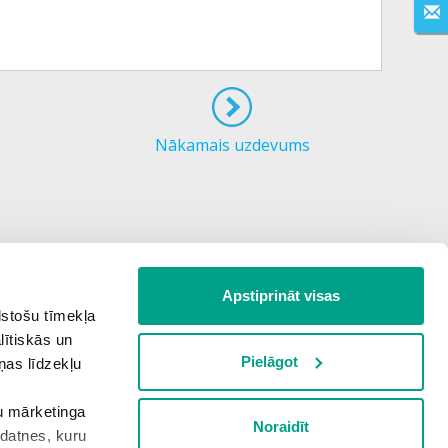
Nākamais uzdevums
Apstiprināt visas
lstošu tīmekļa
lītiskās un
Pielāgot
ņas līdzekļu
šu mārketinga
Noraidīt
kdatnes, kuru