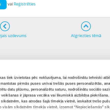
vai
Reģistrēties
ā
ējais uzdevums
Atgriezties tēmā
 tiek izvietotas pēc noklusējuma, lai nodrošinātu tehniski atbi
 izmantotas pirmās puses un/vai trešās puses personalizētās, ana
izētu datu plūsmu, personalizētu saturu, nodrošinātu sociālo sazi
eikšanas ir jāprasa vecāka vai likumiskā aizbildņa piekrišana.
m sīkdatnēm, kas atrodas šajā tīmekļa vietnē, ieskaitot trešo pu
 no visām sīkdatnēm tīmekļa vietnē, izņemot “Nepieciešamās” sī