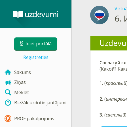
Virtu
6.
Uzdevu
Ieiet portālā
Reģistrēties
Согласуй с
(Какой? Как
Sākums
Ziņas
1.
(
красивый
Meklēt
2.
(
интерес
Biežāk uzdotie jautājumi
3.
(
светлый
PROF pakalpojums