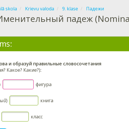
ālā skola
Krievu valoda
9. klase
Падежи
Именительный падеж (Nominatī
ms:
лова и образуй правильные словосочетания
ая? Какое? Какие?)
:
)
фигура
ный
)
книга
)
класс