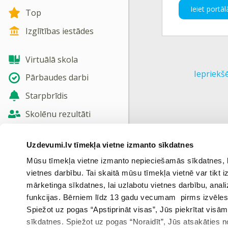
Ieiet portāl
Top
Izglītības iestādes
Virtuālā skola
Iepriekš
Pārbaudes darbi
Starpbrīdis
Skolēnu rezultāti
Jaunas tēmas
Uzdevumi.lv tīmekļa vietne izmanto sīkdatnes
Nosūtīt atsauksmi
Mūsu tīmekļa vietne izmanto nepieciešamās sīkdatnes, kas
vietnes darbību. Tai skaitā mūsu tīmekļa vietnē var tikt
Skatīt vairāk
mārketinga sīkdatnes, lai uzlabotu vietnes darbību, anal
funkcijas. Bērniem līdz 13 gadu vecumam pirms izvēles v
Spiežot uz pogas “Apstiprināt visas”, Jūs piekrītat visā
sīkdatnes. Spiežot uz pogas “Noraidīt”, Jūs atsakāties