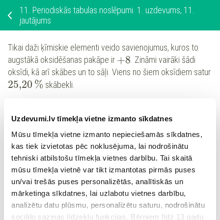
11.
Periodiskās tabulas noslēpumi. 1. uzdevums, 11.
jautājums
Tikai daži ķīmiskie elementi veido savienojumus, kuros to
+
8
augstākā oksidēšanas pakāpe ir
. Zināmi vairāki šādi
oksīdi, kā arī skābes un to sāļi. Viens no šiem oksīdiem satur
25,20
%
skābekli.
Uzraksti šī oksīda ķīmisko formulu!
Uzdevumi.lv tīmekļa vietne izmanto sīkdatnes
Mūsu tīmekļa vietne izmanto nepieciešamās sīkdatnes,
Raksti formulu tā, lai vienā ailē būtu tikai viens
kas tiek izvietotas pēc noklusējuma, lai nodrošinātu
elements vai viens indekss!
tehniski atbilstošu tīmekļa vietnes darbību. Tai skaitā
mūsu tīmekļa vietnē var tikt izmantotas pirmās puses
un/vai trešās puses personalizētās, analītiskās un
mārketinga sīkdatnes, lai uzlabotu vietnes darbību,
Atbilde:
analizētu datu plūsmu, personalizētu saturu, nodrošinātu
sociālo saziņas līdzekļu funkcijas. Bērniem līdz 13 gadu