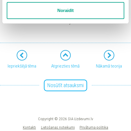
sīkdatņu iestatījumus. Lietotājam ir iespēja iepazīties ar
Noraidīt
detalizētu
sīkdatņu politiku
un ir iespēja atsaukt savu
piekrišanu sadaļā “Sīkdatņu iestatījumi”.
Materiālu izstrādāja M. Gorskis un
A. Zaičenko
Iepriekšējā tēma
Atgriezties tēmā
Nākamā teorija
Nosūtīt atsauksmi
Copyright © 2026 SIA Uzdevumi.lv
Kontakti
Lietošanas noteikumi
Privātuma politika