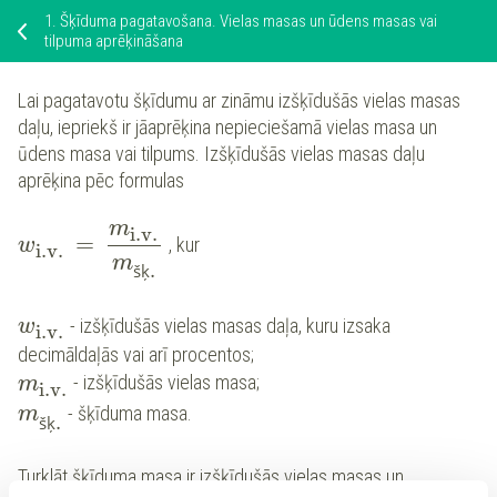
1.
Šķīduma pagatavošana. Vielas masas un ūdens masas vai
tilpuma aprēķināšana
Lai pagatavotu šķīdumu ar zināmu izšķīdušās vielas masas
daļu, iepriekš ir jāaprēķina nepieciešamā vielas masa un
ūdens masa vai tilpums. Izšķīdušās vielas masas daļu
aprēķina pēc formulas
m
i.v.
=
, kur
w
i.v.
m
.
šķ
- izšķīdušās vielas masas daļa, kuru izsaka
w
i.v.
decimāldaļās vai arī procentos;
- izšķīdušās vielas masa;
m
i.v.
- šķīduma masa.
m
.
šķ
Turklāt šķīduma masa ir izšķīdušās vielas masas un