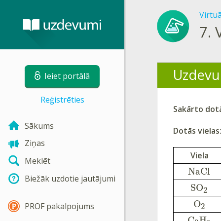
Virtu
7.
Uzdevu
Ieiet portālā
Reģistrēties
Sakārto dotā
Sākums
Dotās vielas
Ziņas
Viela
Meklēt
N
a
C
l
Biežāk uzdotie jautājumi
S
O
2
O
PROF pakalpojums
2
C
H