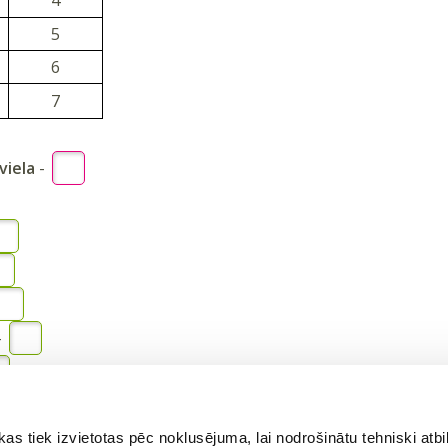
5
6
7
viela
-
-
vai
Reģistrēties
ā
 tiek izvietotas pēc noklusējuma, lai nodrošinātu tehniski atbi