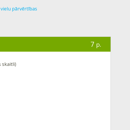
vielu pārvērtības
7
p.
 skaitli)