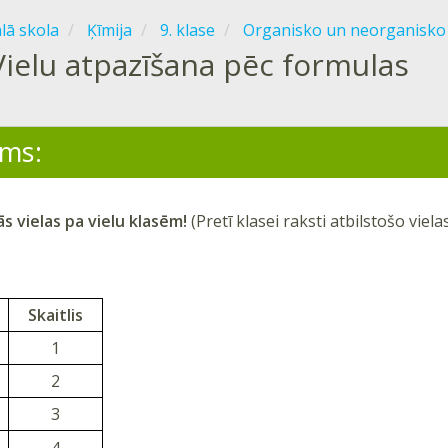
ālā skola
Ķīmija
9. klase
Organisko un neorganisko 
Vielu atpazīšana pēc formulas
ms:
s vielas pa vielu klasēm!
(Pretī klasei raksti atbilstošo vielas
:
Skaitlis
1
2
3
4