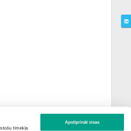
Apstiprināt visas
lstošu tīmekļa