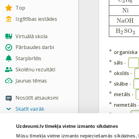
3
8
Top
N
i
Izglītības iestādes
N
a
O
H
H
SO
2
3
Virtuālā skola
Pārbaudes darbi
organiska 
Starpbrīdis
sāls
-
Skolēnu rezultāti
oksīds
-
Jaunas tēmas
skābe
-
metāls
-
Nosūtīt atsauksmi
nemetāls
Skatīt vairāk
bāze
-
Uzdevumi.lv tīmekļa vietne izmanto sīkdatnes
Ieiet portāl
Mūsu tīmekļa vietne izmanto nepieciešamās sīkdatnes, kas