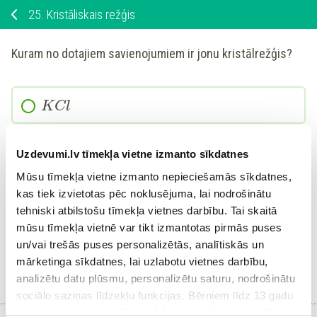
25.
Kristāliskais režģis
Kuram no dotajiem savienojumiem ir
jonu
kristālrežģis?
KCl
B
Uzdevumi.lv tīmekļa vietne izmanto sīkdatnes
Mūsu tīmekļa vietne izmanto nepieciešamās sīkdatnes,
kas tiek izvietotas pēc noklusējuma, lai nodrošinātu
ciets
CO
2
tehniski atbilstošu tīmekļa vietnes darbību. Tai skaitā
mūsu tīmekļa vietnē var tikt izmantotas pirmās puses
un/vai trešās puses personalizētās, analītiskās un
Ieiet portālā
mārketinga sīkdatnes, lai uzlabotu vietnes darbību,
vai
Reģistrēties
analizētu datu plūsmu, personalizētu saturu, nodrošinātu
sociālo saziņas līdzekļu funkcijas. Bērniem līdz 13 gadu
vecumam pirms izvēles veikšanas ir jāprasa vecāka vai