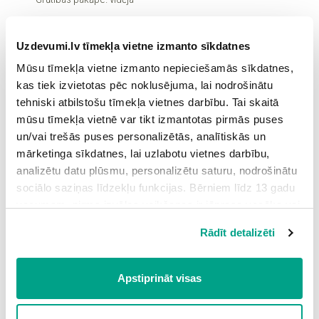
5.
Personālā datora atmiņa-1
2
Uzdevumi.lv tīmekļa vietne izmanto sīkdatnes
Grūtības pakāpe: vidēja
Mūsu tīmekļa vietne izmanto nepieciešamās sīkdatnes,
6.
Personālā datora atmiņa-2
1
kas tiek izvietotas pēc noklusējuma, lai nodrošinātu
Grūtības pakāpe: zema
tehniski atbilstošu tīmekļa vietnes darbību. Tai skaitā
mūsu tīmekļa vietnē var tikt izmantotas pirmās puses
7.
Ievadierīces-1
1
un/vai trešās puses personalizētās, analītiskās un
Grūtības pakāpe: zema
mārketinga sīkdatnes, lai uzlabotu vietnes darbību,
analizētu datu plūsmu, personalizētu saturu, nodrošinātu
8.
Ievadierīces-2
2
sociālo saziņas līdzekļu funkcijas. Bērniem līdz 13 gadu
Grūtības pakāpe: vidēja
vecumam pirms izvēles veikšanas ir jāprasa vecāka vai
likumiskā aizbildņa piekrišana.
9.
Ievadierīces-3
1
Rādīt detalizēti
Spiežot uz pogas “Apstiprināt visas”, Jūs piekrītat visām
Grūtības pakāpe: zema
sīkdatnēm, kas atrodas šajā tīmekļa vietnē, ieskaitot
10.
Izvadierīces-1
trešo pušu mārketinga sīkdatnes. Spiežot uz pogas
2
Apstiprināt visas
“Noraidīt”, Jūs atsakāties no visām sīkdatnēm tīmekļa
Grūtības pakāpe: vidēja
vietnē, izņemot “Nepieciešamās” sīkdatnes, kuru