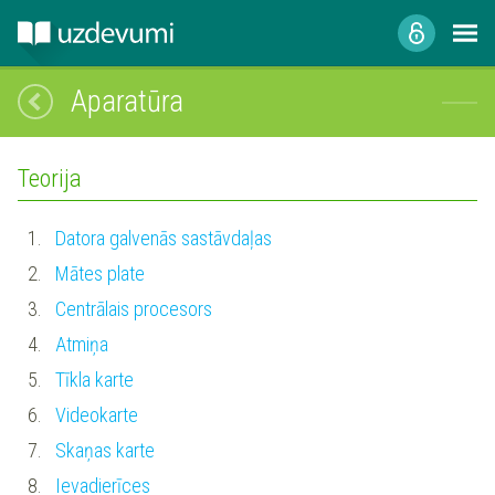
Aparatūra
Teorija
1.
Datora galvenās sastāvdaļas
2.
Mātes plate
3.
Centrālais procesors
4.
Atmiņa
5.
Tīkla karte
6.
Videokarte
7.
Skaņas karte
8.
Ievadierīces