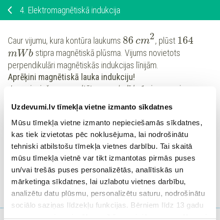
4.
Elektromagnētiskā indukcija
2
86
164
Caur vijumu, kura kontūra laukums
, plūst
cm
stipra magnētiskā plūsma. Vijums novietots
m
W
b
perpendikulāri magnētiskās indukcijas līnijām.
Aprēķini magnētiskā lauka indukciju!
Ja nepieciešams, rezultātu noapaļo līdz 1 ciparam aiz
komata!
Uzdevumi.lv tīmekļa vietne izmanto sīkdatnes
Mūsu tīmekļa vietne izmanto nepieciešamās sīkdatnes,
Magnētiskā lauka indukcija ir
.
T
kas tiek izvietotas pēc noklusējuma, lai nodrošinātu
tehniski atbilstošu tīmekļa vietnes darbību. Tai skaitā
mūsu tīmekļa vietnē var tikt izmantotas pirmās puses
un/vai trešās puses personalizētās, analītiskās un
Ieiet portālā
mārketinga sīkdatnes, lai uzlabotu vietnes darbību,
vai
Reģistrēties
analizētu datu plūsmu, personalizētu saturu, nodrošinātu
sociālo saziņas līdzekļu funkcijas. Bērniem līdz 13 gadu
vecumam pirms izvēles veikšanas ir jāprasa vecāka vai