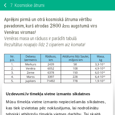
7.
Kosmiskie ātrumi
Aprēķini pirmā un otrā kosmiskā ātruma vērtību
2800
pavadonim, kurš atrodas
augstumā virs
k
m
Venēras
virsmas!
Venēras
masa un rādiuss ir parādīti tabulā.
Rezultātus noapaļo līdz 2 cipariem aiz komata!
Uzdevumi.lv tīmekļa vietne izmanto sīkdatnes
Mūsu tīmekļa vietne izmanto nepieciešamās sīkdatnes,
kas tiek izvietotas pēc noklusējuma, lai nodrošinātu
tehniski atbilstošu tīmekļa vietnes darbību. Tai skaitā