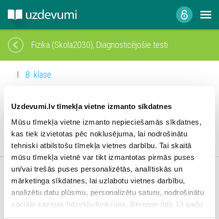
Fizika (Skola2030), Diagnosticējošie testi
8. klase
9. klase
Uzdevumi.lv tīmekļa vietne izmanto sīkdatnes
Fizika I
Mūsu tīmekļa vietne izmanto nepieciešamās sīkdatnes,
Fizika II
kas tiek izvietotas pēc noklusējuma, lai nodrošinātu
tehniski atbilstošu tīmekļa vietnes darbību. Tai skaitā
mūsu tīmekļa vietnē var tikt izmantotas pirmās puses
un/vai trešās puses personalizētās, analītiskās un
mārketinga sīkdatnes, lai uzlabotu vietnes darbību,
analizētu datu plūsmu, personalizētu saturu, nodrošinātu
Fizika II
sociālo saziņas līdzekļu funkcijas. Bērniem līdz 13 gadu
vecumam pirms izvēles veikšanas ir jāprasa vecāka vai