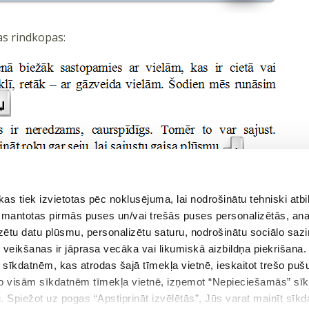
as rindkopas:
 tiek izvietotas pēc noklusējuma, lai nodrošinātu tehniski atbi
 izmantotas pirmās puses un/vai trešās puses personalizētās, ana
izētu datu plūsmu, personalizētu saturu, nodrošinātu sociālo sazi
eikšanas ir jāprasa vecāka vai likumiskā aizbildņa piekrišana.
m sīkdatnēm, kas atrodas šajā tīmekļa vietnē, ieskaitot trešo pu
 no visām sīkdatnēm tīmekļa vietnē, izņemot “Nepieciešamās” sī
ekšējā tēma
Atgriezties tēmā
. Spiežot uz pogas “Apstiprināt izvēlētās”, Jūs varat mainīt sīkd