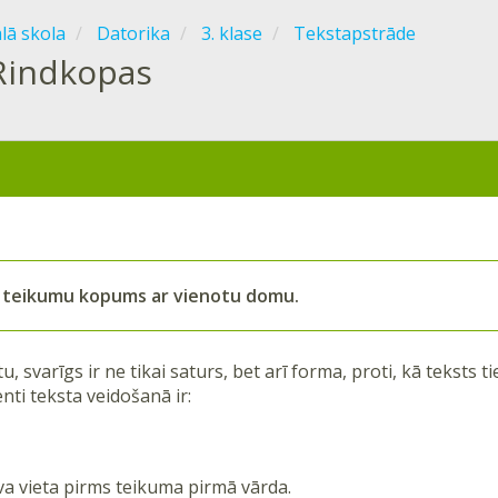
ālā skola
Datorika
3. klase
Tekstapstrāde
Rindkopas
 teikumu kopums ar vienotu domu.
u, svarīgs ir ne tikai saturs, bet arī forma, proti, kā teksts ti
nti teksta veidošanā ir:
īva vieta pirms teikuma pirmā vārda.