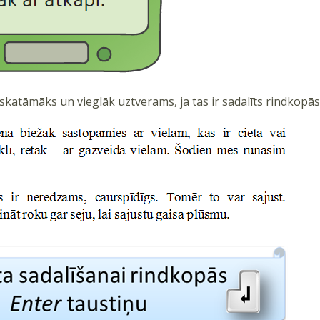
skatāmāks un vieglāk uztverams, ja tas ir sadalīts rindkopās