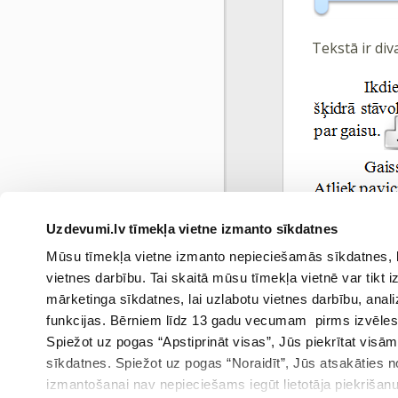
Tekstā ir div
Uzdevumi.lv tīmekļa vietne izmanto sīkdatnes
Atsauce:
Mūsu tīmekļa vietne izmanto nepieciešamās sīkdatnes, kas
www.startit.lv
vietnes darbību. Tai skaitā mūsu tīmekļa vietnē var tikt
mārketinga sīkdatnes, lai uzlabotu vietnes darbību, anal
funkcijas. Bērniem līdz 13 gadu vecumam pirms izvēles v
Spiežot uz pogas “Apstiprināt visas”, Jūs piekrītat visā
sīkdatnes. Spiežot uz pogas “Noraidīt”, Jūs atsakāties
Iepri
izmantošanai nav nepieciešams iegūt lietotāja piekrišanu