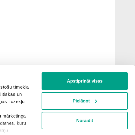
Apstiprināt visas
lstošu tīmekļa
lītiskās un
Pielāgot
ņas līdzekļu
šu mārketinga
Noraidīt
kdatnes, kuru
Nākamā teorija
atņu