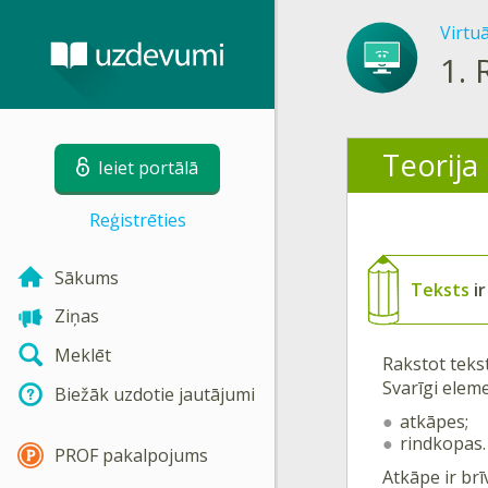
Virtu
1.
Teorija
Ieiet portālā
Reģistrēties
Sākums
Teksts
ir
Ziņas
Meklēt
Rakstot tekst
Svarīgi eleme
Biežāk uzdotie jautājumi
atkāpes;
rindkopas.
PROF pakalpojums
Atkāpe ir br