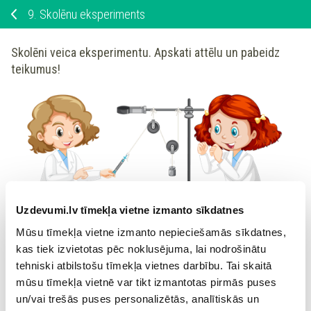
9.
Skolēnu eksperiments
Skolēni veica eksperimentu. Apskati attēlu un pabeidz
teikumus!
Uzdevumi.lv tīmekļa vietne izmanto sīkdatnes
Mūsu tīmekļa vietne izmanto nepieciešamās sīkdatnes,
Eksperimenta laikā tika izmantots vienkāršais mehānisms -
kas tiek izvietotas pēc noklusējuma, lai nodrošinātu
tehniski atbilstošu tīmekļa vietnes darbību. Tai skaitā
. Pirms eksperimenta skolēni izvirzīja
mūsu tīmekļa vietnē var tikt izmantotas pirmās puses
pētāmo jautājumu -
un/vai trešās puses personalizētās, analītiskās un