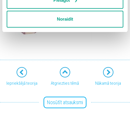
izmantošanai nav nepieciešams iegūt lietotāja piekrišanu.
Pielāgot
Spiežot uz pogas “Apstiprināt izvēlētās”, Jūs varat mainīt
sīkdatņu iestatījumus. Lietotājam ir iespēja iepazīties ar
Noraidīt
detalizētu
sīkdatņu politiku
un ir iespēja atsaukt savu
piekrišanu sadaļā “Sīkdatņu iestatījumi”.
Iepriekšējā teorija
Atgriezties tēmā
Nākamā teorija
Nosūtīt atsauksmi