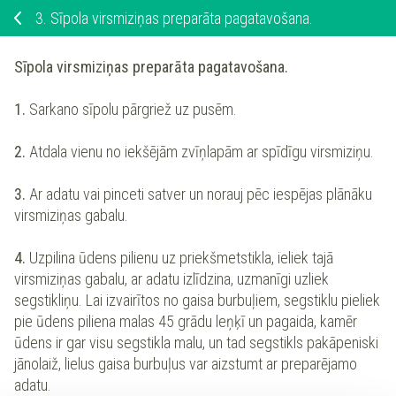
3.
Sīpola virsmiziņas preparāta pagatavošana.
Sīpola virsmiziņas preparāta pagatavošana.
1.
Sarkano sīpolu pārgriež uz pusēm.
2.
Atdala vienu no iekšējām zvīņlapām ar spīdīgu virsmiziņu.
3.
Ar adatu vai pinceti satver un norauj pēc iespējas plānāku
virsmiziņas gabalu.
4.
Uzpilina ūdens pilienu uz priekšmetstikla, ieliek tajā
virsmiziņas gabalu, ar adatu izlīdzina, uzmanīgi uzliek
segstikliņu. Lai izvairītos no gaisa burbuļiem, segstiklu pieliek
pie ūdens piliena malas 45 grādu leņķī un pagaida, kamēr
ūdens ir gar visu segstikla malu, un tad segstikls pakāpeniski
jānolaiž, lielus gaisa burbuļus var aizstumt ar preparējamo
adatu.