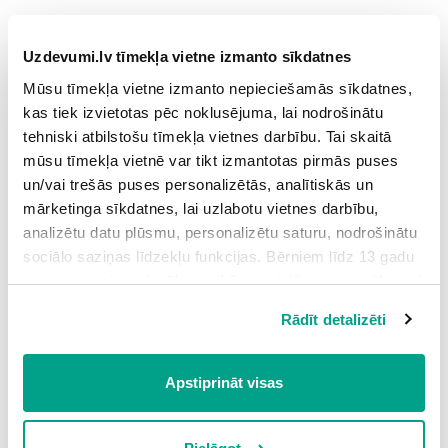
Uzdevumi.lv tīmekļa vietne izmanto sīkdatnes
Mūsu tīmekļa vietne izmanto nepieciešamās sīkdatnes,
kas tiek izvietotas pēc noklusējuma, lai nodrošinātu
tehniski atbilstošu tīmekļa vietnes darbību. Tai skaitā
mūsu tīmekļa vietnē var tikt izmantotas pirmās puses
un/vai trešās puses personalizētās, analītiskās un
mārketinga sīkdatnes, lai uzlabotu vietnes darbību,
analizētu datu plūsmu, personalizētu saturu, nodrošinātu
sociālo saziņas līdzekļu funkcijas. Bērniem līdz 13 gadu
vecumam pirms izvēles veikšanas ir jāprasa vecāka vai
Pagatavoto preparātu apskata mikroskopā vispirms mazajā
likumiskā aizbildņa piekrišana.
objektīva palielinājumā (
x4
) , pēc tam lielākā palielinājumā
Rādīt detalizēti
Spiežot uz pogas “Apstiprināt visas”, Jūs piekrītat visām
(
x10
) un uzzīmē.
sīkdatnēm, kas atrodas šajā tīmekļa vietnē, ieskaitot
trešo pušu mārketinga sīkdatnes. Spiežot uz pogas
Apstiprināt visas
“Noraidīt”, Jūs atsakāties no visām sīkdatnēm tīmekļa
vietnē, izņemot “Nepieciešamās” sīkdatnes, kuru