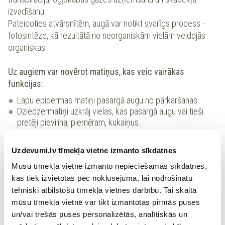
izvadīšanu.
Pateicoties atvārsnītēm, augā var notikt svarīgs process -
fotosintēze, kā rezultātā no neorganiskām vielām veidojās
organiskas.
Uz augiem var novērot matiņus, kas veic vairākas
funkcijas:
Lapu epidermas matiņi pasargā augu no pārkaršanas.
Dziedzermatiņi uzkrāj vielas, kas pasargā augu vai tieši
pretēji pievilina, piemēram, kukaiņus.
Dzeloņi pasargā augu no apēšanas.
Āķveida matiņi ieķeras dzīvnieka apmatojumā un
Uzdevumi.lv tīmekļa vietne izmanto sīkdatnes
nodrošina sēklas izplatību.
Mūsu tīmekļa vietne izmanto nepieciešamās sīkdatnes,
kas tiek izvietotas pēc noklusējuma, lai nodrošinātu
tehniski atbilstošu tīmekļa vietnes darbību. Tai skaitā
mūsu tīmekļa vietnē var tikt izmantotas pirmās puses
un/vai trešās puses personalizētās, analītiskās un