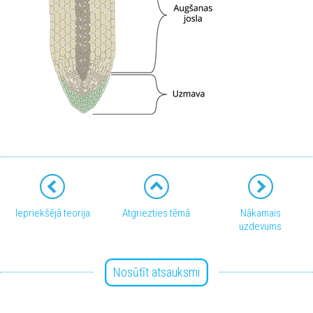
Iepriekšējā teorija
Atgriezties tēmā
Nākamais
uzdevums
Nosūtīt atsauksmi