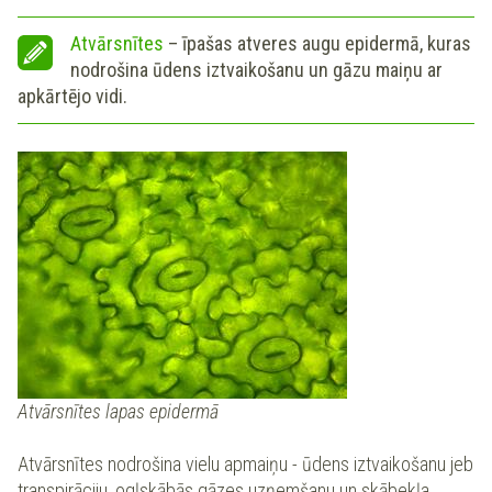
Atvārsnītes
– īpašas atveres augu epidermā, kuras
nodrošina ūdens iztvaikošanu un gāzu maiņu ar
apkārtējo vidi.
Atvārsnītes lapas epidermā
Atvārsnītes nodrošina vielu apmaiņu - ūdens iztvaikošanu jeb
transpirāciju, ogļskābās gāzes uzņemšanu un skābekļa