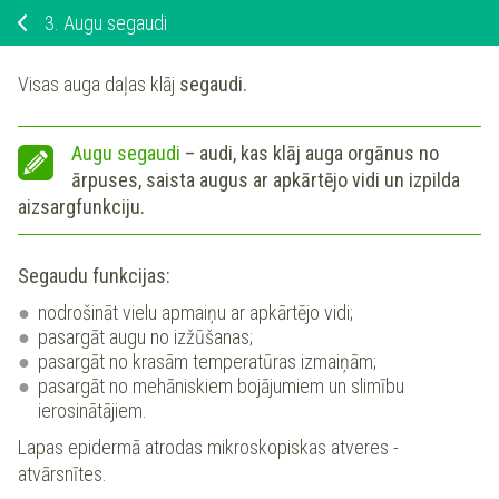
3.
Augu segaudi
Visas auga daļas klāj
segaudi.
Augu segaudi
– audi, kas klāj auga orgānus no
ārpuses, saista augus ar apkārtējo vidi un izpilda
aizsargfunkciju.
Segaudu funkcijas:
nodrošināt vielu apmaiņu ar apkārtējo vidi;
pasargāt augu no izžūšanas;
pasargāt no krasām temperatūras izmaiņām;
pasargāt no mehāniskiem bojājumiem un slimību
ierosinātājiem.
Lapas epidermā atrodas mikroskopiskas atveres -
atvārsnītes.