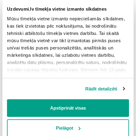
7.
Ieelpa un izelpa
2
Uzdevumi.lv tīmekļa vietne izmanto sīkdatnes
Grūtības pakāpe: vidēja
Mūsu tīmekļa vietne izmanto nepieciešamās sīkdatnes,
8.
Elpošanas orgānu slimības
kas tiek izvietotas pēc noklusējuma, lai nodrošinātu
2
tehniski atbilstošu tīmekļa vietnes darbību. Tai skaitā
Grūtības pakāpe: augsta
mūsu tīmekļa vietnē var tikt izmantotas pirmās puses
9.
Dzīvnieku elpošanas orgānu pielāgojums dzīves
2
un/vai trešās puses personalizētās, analītiskās un
videi
mārketinga sīkdatnes, lai uzlabotu vietnes darbību,
analizētu datu plūsmu, personalizētu saturu, nodrošinātu
Grūtības pakāpe: augsta
sociālo saziņas līdzekļu funkcijas. Bērniem līdz 13 gadu
10.
Dzīvo organismu elpošana
1
vecumam pirms izvēles veikšanas ir jāprasa vecāka vai
Grūtības pakāpe: vidēja
likumiskā aizbildņa piekrišana.
Rādīt detalizēti
Spiežot uz pogas “Apstiprināt visas”, Jūs piekrītat visām
11.
Augu elpošana I
7
sīkdatnēm, kas atrodas šajā tīmekļa vietnē, ieskaitot
Grūtības pakāpe: vidēja
trešo pušu mārketinga sīkdatnes. Spiežot uz pogas
Apstiprināt visas
“Noraidīt”, Jūs atsakāties no visām sīkdatnēm tīmekļa
12.
Augu elpošana II
2
vietnē, izņemot “Nepieciešamās” sīkdatnes, kuru
Grūtības pakāpe: vidēja
izmantošanai nav nepieciešams iegūt lietotāja piekrišanu.
Pielāgot
Spiežot uz pogas “Apstiprināt izvēlētās”, Jūs varat mainīt