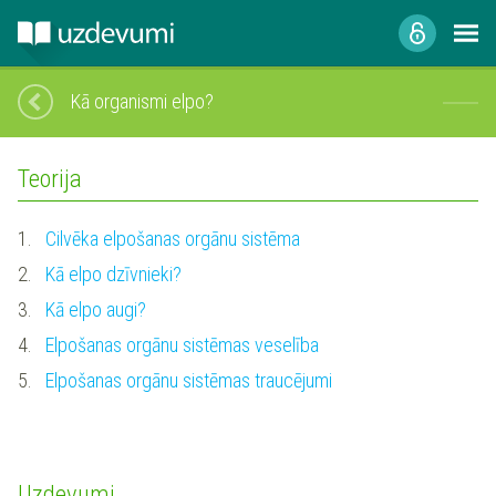
Kā organismi elpo?
Teorija
1.
Cilvēka elpošanas orgānu sistēma
2.
Kā elpo dzīvnieki?
3.
Kā elpo augi?
4.
Elpošanas orgānu sistēmas veselība
5.
Elpošanas orgānu sistēmas traucējumi
Uzdevumi