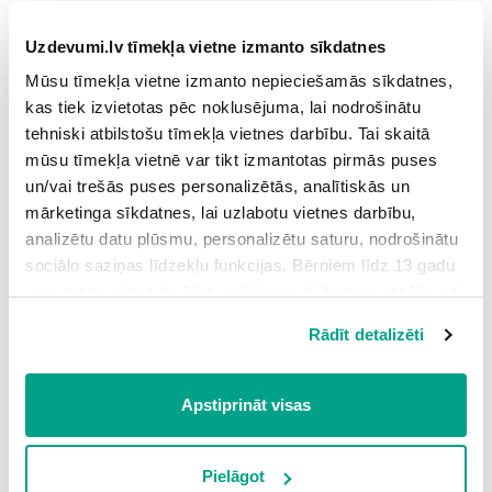
eritrocīti.
Uzdevumi.lv tīmekļa vietne izmanto sīkdatnes
Mūsu tīmekļa vietne izmanto nepieciešamās sīkdatnes,
trombocīti.
kas tiek izvietotas pēc noklusējuma, lai nodrošinātu
tehniski atbilstošu tīmekļa vietnes darbību. Tai skaitā
mūsu tīmekļa vietnē var tikt izmantotas pirmās puses
balstaudu šūnas.
un/vai trešās puses personalizētās, analītiskās un
mārketinga sīkdatnes, lai uzlabotu vietnes darbību,
analizētu datu plūsmu, personalizētu saturu, nodrošinātu
Viena no redzamas šūnas funkcijām ir
sociālo saziņas līdzekļu funkcijas. Bērniem līdz 13 gadu
vecumam pirms izvēles veikšanas ir jāprasa vecāka vai
uzkrāt rezerves barības vielas.
likumiskā aizbildņa piekrišana.
Rādīt detalizēti
Spiežot uz pogas “Apstiprināt visas”, Jūs piekrītat visām
nodrošināt balstu augiem.
sīkdatnēm, kas atrodas šajā tīmekļa vietnē, ieskaitot
trešo pušu mārketinga sīkdatnes. Spiežot uz pogas
Apstiprināt visas
“Noraidīt”, Jūs atsakāties no visām sīkdatnēm tīmekļa
nodrošināt skābekļa pārvietošanās.
vietnē, izņemot “Nepieciešamās” sīkdatnes, kuru
izmantošanai nav nepieciešams iegūt lietotāja piekrišanu.
Pielāgot