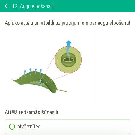
12.
Augu elpošana II
Aplūko attēlu un atbildi uz jautājumiem par augu elpošanu!
Attēlā redzamās šūnas ir
atvārsnītes.