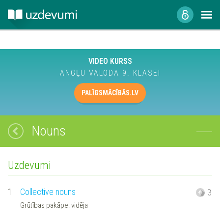
VIDEO KURSS
ANGĻU VALODĀ 9. KLASEI
PALĪGSMĀCĪBĀS.LV
Nouns
Uzdevumi
1.
Collective nouns
3
Grūtības pakāpe: vidēja