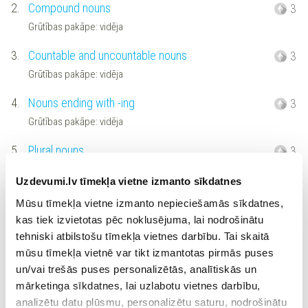
2.
Compound nouns
3
Grūtības pakāpe: vidēja
3.
Countable and uncountable nouns
3
Grūtības pakāpe: vidēja
4.
Nouns ending with -ing
3
Grūtības pakāpe: vidēja
5.
Plural nouns
3
Grūtības pakāpe: vidēja
Uzdevumi.lv tīmekļa vietne izmanto sīkdatnes
6.
Proper nouns
3
Mūsu tīmekļa vietne izmanto nepieciešamās sīkdatnes,
Grūtības pakāpe: vidēja
kas tiek izvietotas pēc noklusējuma, lai nodrošinātu
tehniski atbilstošu tīmekļa vietnes darbību. Tai skaitā
7.
Singular or plural in sentences
3
mūsu tīmekļa vietnē var tikt izmantotas pirmās puses
Grūtības pakāpe: vidēja
un/vai trešās puses personalizētās, analītiskās un
mārketinga sīkdatnes, lai uzlabotu vietnes darbību,
8.
Countable and uncountable nouns
3
analizētu datu plūsmu, personalizētu saturu, nodrošinātu