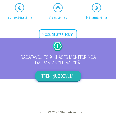
Iepriekšējā tēma
Visas tēmas
Nākamā tēma
Nosūtīt atsauksmi
Copyright © 2026 SIA Uzdevumi.lv