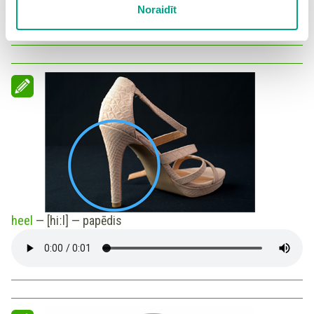
Noraidīt
detalizētu
sīkdatņu politiku
un ir iespēja atsaukt savu
piekrišanu sadaļā “Sīkdatņu iestatījumi”.
heel
— [hiːl] —
papēdis