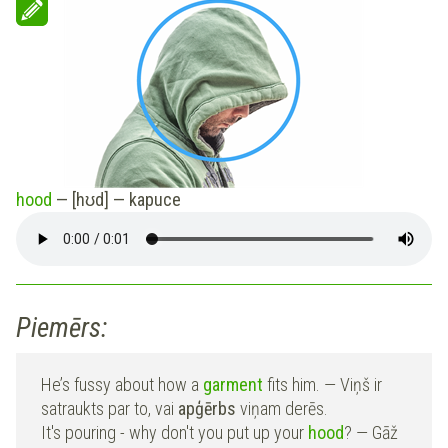
hood
— [hʊd] —
kapuce
Piemērs:
He’s fussy about how a
garment
fits him. — Viņš ir
satraukts par to, vai
apģērbs
viņam derēs.
It's pouring - why don't you put up your
hood
? — Gāž