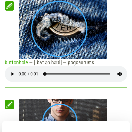
buttonhole
— [ˈbʌt.ən.həʊl] —
pogcaurums