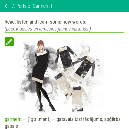
7.
Parts of Garment I
Read, listen and learn
some new words.
(Lasi, klausies un iemācies jaunos vārdiņus!)
garment
— [ˈɡɑː.mənt] —
gatavais izstrādājums, apģērba
gabals