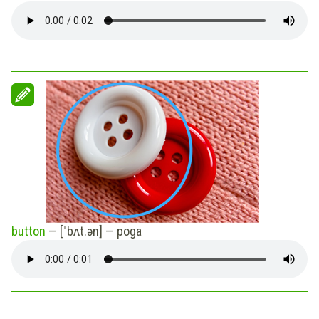
button
— [ˈbʌt.ən] —
poga