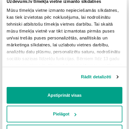
Uzdevumi.lv tīmekļa vietne izmanto sīkdatnes
Mūsu tīmekļa vietne izmanto nepieciešamās sīkdatnes,
kas tiek izvietotas pēc noklusējuma, lai nodrošinātu
tehniski atbilstošu tīmekļa vietnes darbību. Tai skaitā
collar
— [ˈkɒl.ər] —
apkakle
mūsu tīmekļa vietnē var tikt izmantotas pirmās puses
un/vai trešās puses personalizētās, analītiskās un
mārketinga sīkdatnes, lai uzlabotu vietnes darbību,
analizētu datu plūsmu, personalizētu saturu, nodrošinātu
sociālo saziņas līdzekļu funkcijas. Bērniem līdz 13 gadu
vecumam pirms izvēles veikšanas ir jāprasa vecāka vai
likumiskā aizbildņa piekrišana.
Rādīt detalizēti
Spiežot uz pogas “Apstiprināt visas”, Jūs piekrītat visām
sīkdatnēm, kas atrodas šajā tīmekļa vietnē, ieskaitot
trešo pušu mārketinga sīkdatnes. Spiežot uz pogas
Apstiprināt visas
“Noraidīt”, Jūs atsakāties no visām sīkdatnēm tīmekļa
vietnē, izņemot “Nepieciešamās” sīkdatnes, kuru
izmantošanai nav nepieciešams iegūt lietotāja piekrišanu.
Pielāgot
Spiežot uz pogas “Apstiprināt izvēlētās”, Jūs varat mainīt
cuff
— [kʌf] —
aproce
sīkdatņu iestatījumus. Lietotājam ir iespēja iepazīties ar