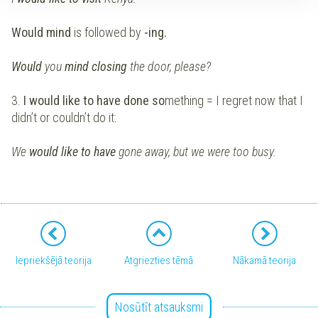
Would mind
is followed by
-ing.
Would
you
mind closing
the door, please?
3.
I would like to have done so
mething = I regret now that I
didn’t or couldn’t do it:
We
would like to have
gone away, but we were too busy.
Iepriekšējā teorija
Atgriezties tēmā
Nākamā teorija
Nosūtīt atsauksmi