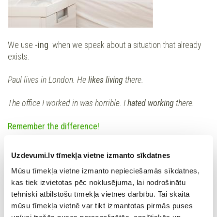
We use
-ing
when we speak about a situation that already
exists.
Paul lives in London. He
likes living
there.
The office I worked in was horrible. I
hated working
there.
Remember the difference!
I like doing something
= I do it and enjoy it.
Uzdevumi.lv tīmekļa vietne izmanto sīkdatnes
Mūsu tīmekļa vietne izmanto nepieciešamās sīkdatnes,
I like cleaning
my room.
kas tiek izvietotas pēc noklusējuma, lai nodrošinātu
tehniski atbilstošu tīmekļa vietnes darbību. Tai skaitā
mūsu tīmekļa vietnē var tikt izmantotas pirmās puses