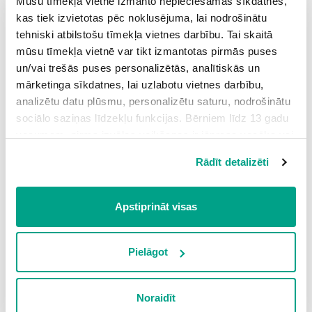
Mūsu tīmekļa vietne izmanto nepieciešamās sīkdatnes,
kas tiek izvietotas pēc noklusējuma, lai nodrošinātu
tehniski atbilstošu tīmekļa vietnes darbību. Tai skaitā
2.
maumbrellarcblousehabootsp
mūsu tīmekļa vietnē var tikt izmantotas pirmās puses
un/vai trešās puses personalizētās, analītiskās un
mārketinga sīkdatnes, lai uzlabotu vietnes darbību,
analizētu datu plūsmu, personalizētu saturu, nodrošinātu
3.
sswimmingtrunksepscarfteswimsuitm
sociālo saziņas līdzekļu funkcijas. Bērniem līdz 13 gadu
vecumam pirms izvēles veikšanas ir jāprasa vecāka vai
likumiskā aizbildņa piekrišana.
Rādīt detalizēti
Spiežot uz pogas “Apstiprināt visas”, Jūs piekrītat visām
sīkdatnēm, kas atrodas šajā tīmekļa vietnē, ieskaitot
4.
debeltcejeansmbgloveser
trešo pušu mārketinga sīkdatnes. Spiežot uz pogas
Apstiprināt visas
“Noraidīt”, Jūs atsakāties no visām sīkdatnēm tīmekļa
vietnē, izņemot “Nepieciešamās” sīkdatnes, kuru
izmantošanai nav nepieciešams iegūt lietotāja piekrišanu.
Pielāgot
Spiežot uz pogas “Apstiprināt izvēlētās”, Jūs varat mainīt
Ieiet portālā
sīkdatņu iestatījumus. Lietotājam ir iespēja iepazīties ar
vai
Reģistrēties
Noraidīt
detalizētu
sīkdatņu politiku
un ir iespēja atsaukt savu