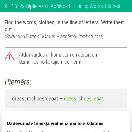
13.
Paslēptie vārdi, Apģērbs I – Hiding Words, Clothes I
Find the words, clothes, in the line of letters. Write them
out.
(Burtu rindā atrodi vārdus – apģērbu! Izraksti tos!)
Atdali vārdus ar komatiem un atstarpēm!
Uzmanies no liekajiem burtiem!
Piemērs:
dress
cro
shoes
re
coat
—
dress
,
shoes
,
coat
1.
ayraincoatthcapuraglasses
Uzdevumi.lv tīmekļa vietne izmanto sīkdatnes