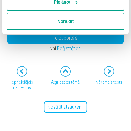
izmantošanai nav nepieciešams iegūt lietotāja piekrišanu.
Pielāgot
, indicating that phone
Spiežot uz pogas “Apstiprināt izvēlētās”, Jūs varat mainīt
sīkdatņu iestatījumus. Lietotājam ir iespēja iepazīties ar
activity can directly affect brain function.
Noraidīt
detalizētu
sīkdatņu politiku
un ir iespēja atsaukt savu
piekrišanu sadaļā “Sīkdatņu iestatījumi”.
Ieiet portālā
vai
Reģistrēties
Iepriekšējais
Atgriezties tēmā
Nākamais tests
uzdevums
Nosūtīt atsauksmi