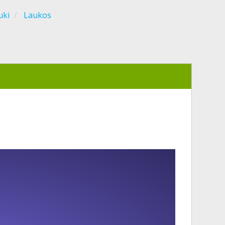
uki
Laukos