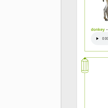
donkey
–