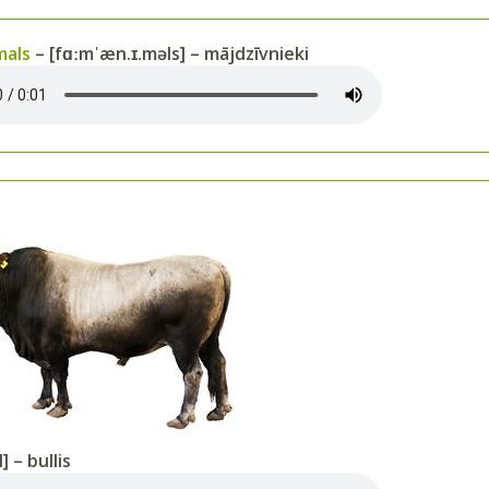
mals
– [fɑːmˈæn.ɪ.məls] – mājdzīvnieki
] – bullis