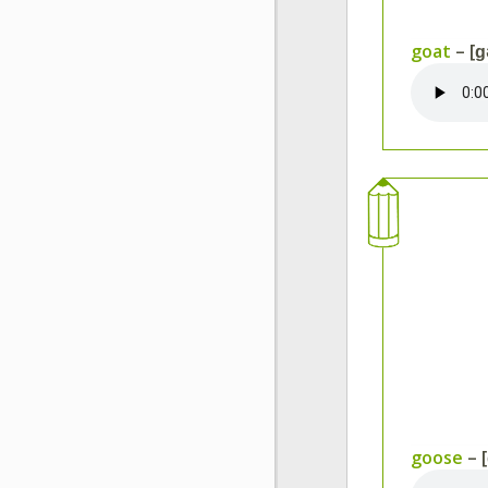
goat
– [ɡ
goose
– [