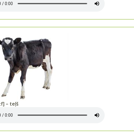
f] – teļš