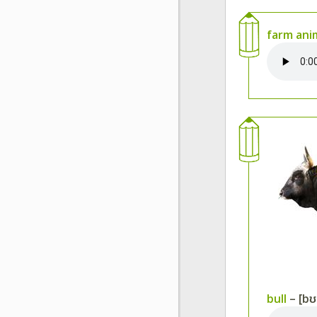
farm ani
bull
– [bʊl