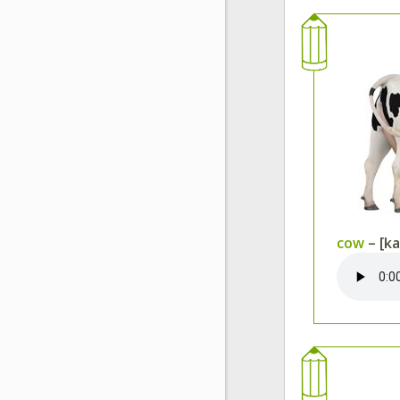
cow
– [ka