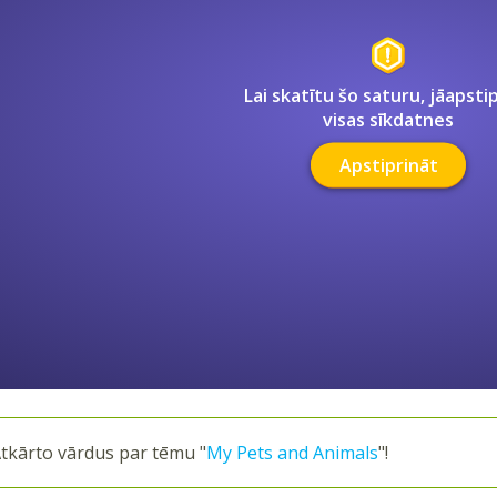
Lai skatītu šo saturu, jāapsti
visas sīkdatnes
Apstiprināt
tkārto vārdus par tēmu "
My Pets and Animals
"!