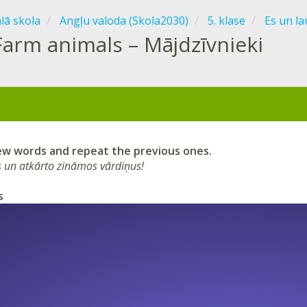
ālā skola
Angļu valoda (Skola2030)
5. klase
Es un la
Farm animals – Mājdzīvnieki
ew words and repeat the previous ones.
 un atkārto zināmos vārdiņus!
s