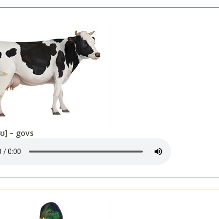
ʊ] – govs