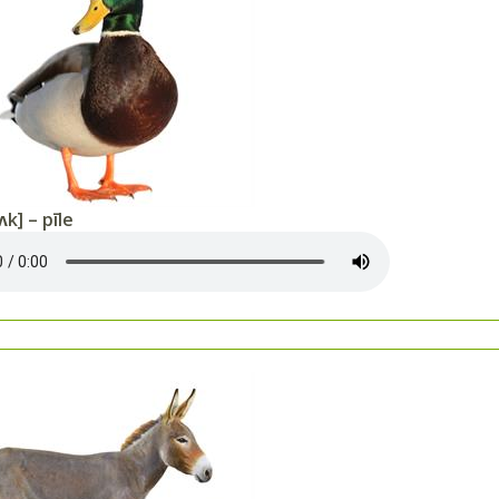
ʌk] – pīle