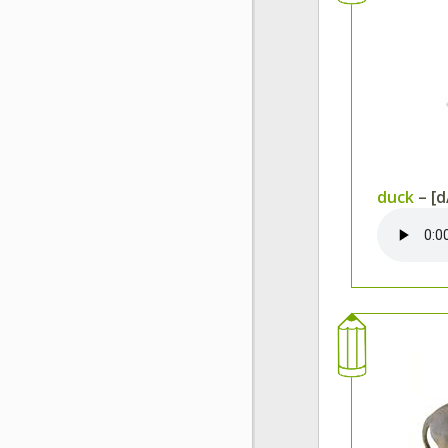
duck
– [d