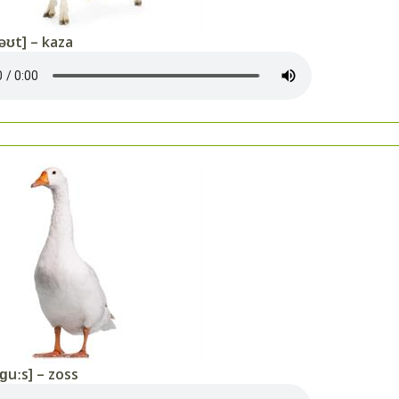
əʊt] – kaza
ɡuːs] – zoss