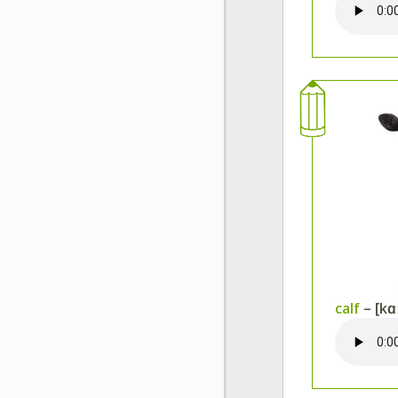
calf
– [kɑː