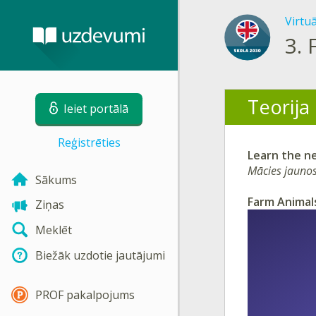
Virtu
3.
Teorija
Ieiet portālā
Reģistrēties
Learn the n
Mācies jaunos
Sākums
Farm Animal
Ziņas
Meklēt
Biežāk uzdotie jautājumi
PROF pakalpojums