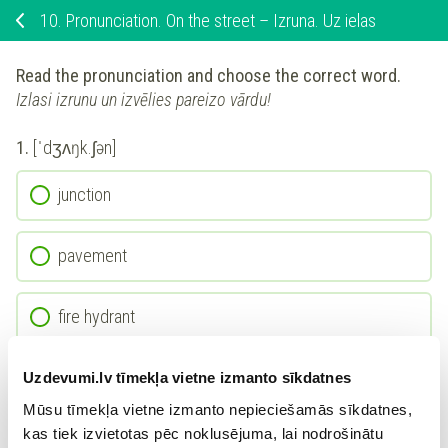
10.
Pronunciation. On the street – Izruna. Uz ielas
Read the pronunciation and choose the correct word.
Izlasi izrunu un izvēlies pareizo vārdu!
1.
[ˈdʒʌŋk.ʃən]
junction
pavement
fire hydrant
motorway
Uzdevumi.lv tīmekļa vietne izmanto sīkdatnes
Mūsu tīmekļa vietne izmanto nepieciešamās sīkdatnes,
kas tiek izvietotas pēc noklusējuma, lai nodrošinātu