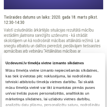
Tiešraides datums un laiks: 2020. gada 18. marts plkst.
12:30-14:30
Valstī izsludinātās ārkārtējās situācijas rezultātā mācību
iestādēm jāatrisina sarežģīts uzdevums - kā strādāt
skolotājiem un kā nodrošināt mācības attālinātā režīmā. Lai
sniegtu atbalstu un dalītos pieredzē, piedāvājam tiešsaistes
apmācības jeb vebināru "Attālinātas mācības ar
www.uzdevumi.lv". Apmācību vadītājs: Uzdevumi.lv
speciālists Normunds Vilce
Uzdevumi.lv tīmekļa vietne izmanto sīkdatnes
Tiešsaistes apmācību laikā iegūsiet šādas zināšanas un
Mūsu tīmekļa vietne izmanto nepieciešamās sīkdatnes,
prasmes:
kas tiek izvietotas pēc noklusējuma, lai nodrošinātu
portāla Uzdevumi.lv iespēju pielietošana mācību procesa
tehniski atbilstošu tīmekļa vietnes darbību. Tai skaitā
individualizācijai;
mūsu tīmekļa vietnē var tikt izmantotas pirmās puses
digitalizētu uzdevumu un pārbaudes darbu veidošana, to
un/vai trešās puses personalizētās, analītiskās un
nosūtīšana izglītojamajiem;
mārketinga sīkdatnes, lai uzlabotu vietnes darbību,
pārbaudes darbu rezultātu un kopsavilkuma analīze;
analizētu datu plūsmu, personalizētu saturu, nodrošinātu