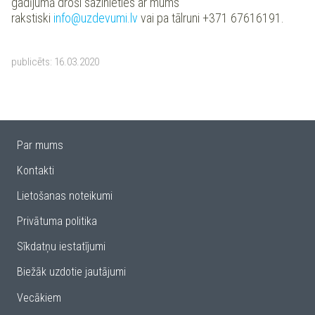
gadījumā droši sazinieties ar mums
rakstiski
info@uzdevumi.lv
vai pa tālruni +371 67616191.
publicēts:
16.03.2020
Par mums
Kontakti
Lietošanas noteikumi
Privātuma politika
Sīkdatņu iestatījumi
Biežāk uzdotie jautājumi
Vecākiem