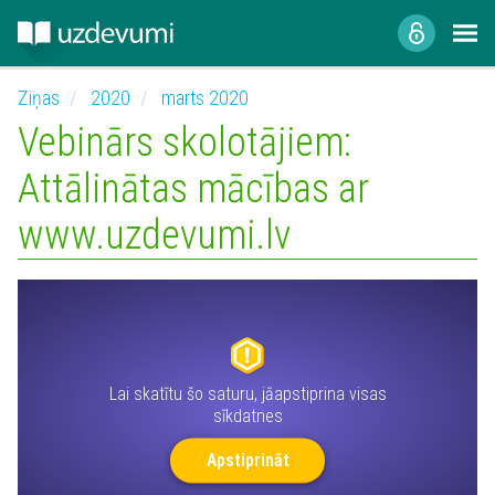
Ziņas
2020
marts 2020
Vebinārs skolotājiem:
Attālinātas mācības ar
www.uzdevumi.lv
Lai skatītu šo saturu, jāapstiprina visas
sīkdatnes
Apstiprināt