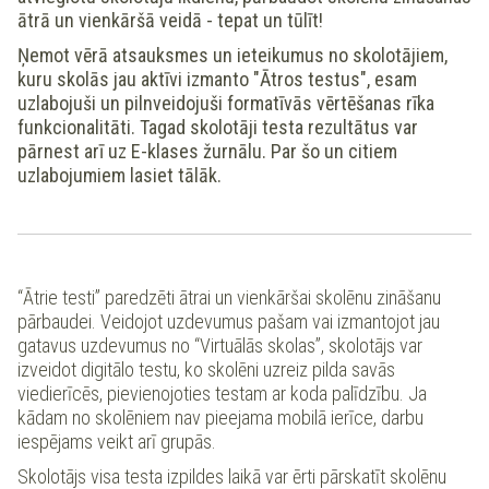
ātrā un vienkāršā veidā - tepat un tūlīt!
Ņemot vērā atsauksmes un ieteikumus no skolotājiem,
kuru skolās jau aktīvi izmanto "Ātros testus", esam
uzlabojuši un pilnveidojuši formatīvās vērtēšanas rīka
funkcionalitāti. Tagad skolotāji testa rezultātus var
pārnest arī uz E-klases žurnālu. Par šo un citiem
uzlabojumiem lasiet tālāk.
“Ātrie testi” paredzēti ātrai un vienkāršai skolēnu zināšanu
pārbaudei. Veidojot uzdevumus pašam vai izmantojot jau
gatavus uzdevumus no “Virtuālās skolas”, skolotājs var
izveidot digitālo testu, ko skolēni uzreiz pilda savās
viedierīcēs, pievienojoties testam ar koda palīdzību. Ja
kādam no skolēniem nav pieejama mobilā ierīce, darbu
iespējams veikt arī grupās.
Skolotājs visa testa izpildes laikā var ērti pārskatīt skolēnu