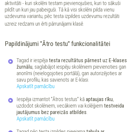
aktivitāti - kuri skolēni testam pievienojušies, kuri to sākuši
pildīt un kuri jau pabeiguši. Tā kā visi skolēni pilda vienu
uzdevuma variantu, pēc testa izpildes uzdevumu rezultāti
uzreiz redzami un ērti pārrunājami klasē.
Papildinājumi "Ātro testu" funkcionalitātei
Tagad ir iespēja
testa rezultātus pārnest uz E-klases
žurnālu
, saglabājot iespēju skolēniem pievienoties gan
anonīmi (neielogojoties portālā), gan autorizējoties ar
savu profilu, kas savienots ar E-klasi.
Apskatīt pamācību
Iespēja izmantot "Ātros testus" kā
aptaujas rīku
,
uzdodot skolēniem, vecākiem vai kolēģiem
testveida
jautājumus bez pareizās atbildes
.
Apskatīt pamācību
Tagad pēc testa izpildes pieejama
tabula ar