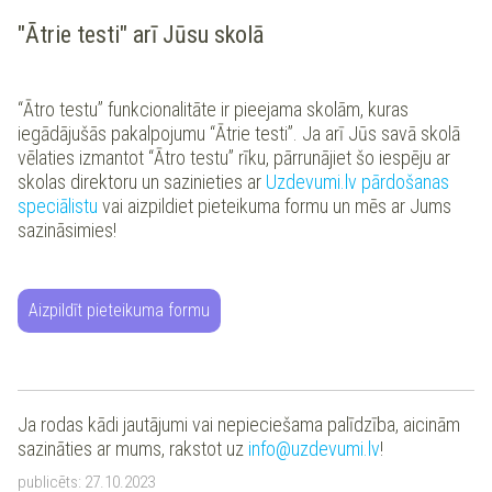
"Ātrie testi" arī Jūsu skolā
“Ātro testu” funkcionalitāte ir pieejama skolām, kuras
iegādājušās pakalpojumu “Ātrie testi”. Ja arī Jūs savā skolā
vēlaties izmantot “Ātro testu” rīku, pārrunājiet šo iespēju ar
skolas direktoru un sazinieties ar
Uzdevumi.lv pārdošanas
speciālistu
vai aizpildiet pieteikuma formu un mēs ar Jums
sazināsimies!
Aizpildīt pieteikuma formu
Ja rodas kādi jautājumi vai nepieciešama palīdzība, aicinām
sazināties ar mums, rakstot uz
info@uzdevumi.lv
!
publicēts:
27.10.2023