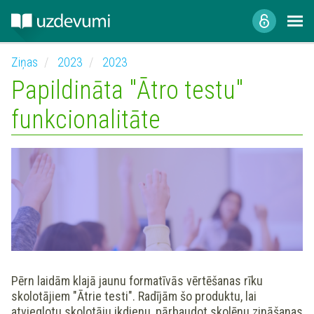
Ziņas
2023
2023
Papildināta "Ātro testu"
funkcionalitāte
Pērn laidām klajā jaunu formatīvās vērtēšanas rīku
skolotājiem "Ātrie testi". Radījām šo produktu, lai
atvieglotu skolotāju ikdienu, pārbaudot skolēnu zināšanas