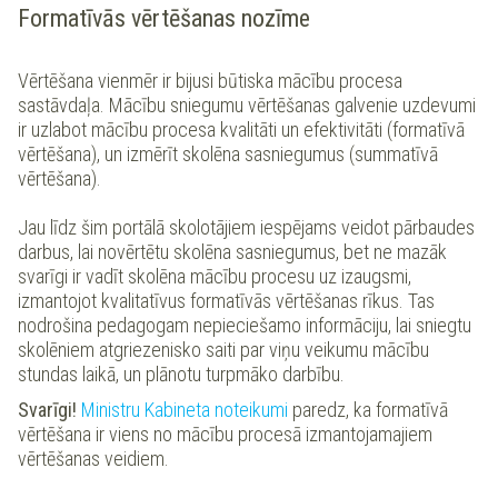
Formatīvās vērtēšanas nozīme
Vērtēšana vienmēr ir bijusi būtiska mācību procesa
sastāvdaļa. Mācību sniegumu vērtēšanas galvenie uzdevumi
ir uzlabot mācību procesa kvalitāti un efektivitāti (formatīvā
vērtēšana), un izmērīt skolēna sasniegumus (summatīvā
vērtēšana).
Jau līdz šim portālā skolotājiem iespējams veidot pārbaudes
darbus, lai novērtētu skolēna sasniegumus, bet ne mazāk
svarīgi ir vadīt skolēna mācību procesu uz izaugsmi,
izmantojot kvalitatīvus formatīvās vērtēšanas rīkus. Tas
nodrošina pedagogam nepieciešamo informāciju, lai sniegtu
skolēniem atgriezenisko saiti par viņu veikumu mācību
stundas laikā, un plānotu turpmāko darbību.
Svarīgi!
Ministru Kabineta noteikumi
paredz, ka formatīvā
vērtēšana ir viens no mācību procesā izmantojamajiem
vērtēšanas veidiem.