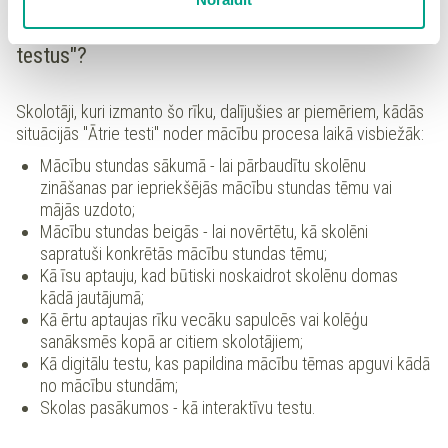
detalizētu
sīkdatņu politiku
un ir iespēja atsaukt savu
Kādās situācijās skolotāji izmanto "Ātros
piekrišanu sadaļā “Sīkdatņu iestatījumi”.
testus"?
Skolotāji, kuri izmanto šo rīku, dalījušies ar piemēriem, kādās
situācijās "Ātrie testi" noder mācību procesa laikā visbiežāk:
Mācību stundas sākumā - lai pārbaudītu skolēnu
zināšanas par iepriekšējās mācību stundas tēmu vai
mājās uzdoto;
Mācību stundas beigās - lai novērtētu, kā skolēni
sapratuši konkrētās mācību stundas tēmu;
Kā īsu aptauju, kad būtiski noskaidrot skolēnu domas
kādā jautājumā;
Kā ērtu aptaujas rīku vecāku sapulcēs vai kolēģu
sanāksmēs kopā ar citiem skolotājiem;
Kā digitālu testu, kas papildina mācību tēmas apguvi kādā
no mācību stundām;
Skolas pasākumos - kā interaktīvu testu.