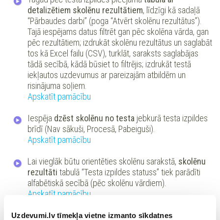
detalizētiem skolēnu rezultātiem
, līdzīgi kā sadaļā
“Pārbaudes darbi” (poga “Atvērt skolēnu rezultātus”).
Tajā iespējams datus filtrēt gan pēc skolēna vārda, gan
pēc rezultātiem; izdrukāt skolēnu rezultātus un saglabāt
tos kā Excel failu (CSV), turklāt, saraksts saglabājas
tādā secībā, kādā būsiet to filtrējis; izdrukāt testā
iekļautos uzdevumus ar pareizajām atbildēm un
risinājuma soļiem.
Apskatīt pamācību
Iespēja
dzēst skolēnu no testa
jebkurā testa izpildes
brīdī (Nav sākuši, Procesā, Pabeiguši).
Apskatīt pamācību
Lai vieglāk būtu orientēties skolēnu sarakstā,
skolēnu
rezultāti
tabulā “Testa izpildes statuss” tiek parādīti
alfabētiskā secībā (pēc skolēnu vārdiem).
Apskatīt pamācību
Iespēja
veidot testu jau no kāda gatava pārbaudes
Uzdevumi.lv tīmekļa vietne izmanto sīkdatnes