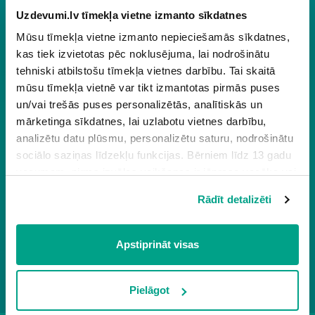
Pārdošanas speciālists
(Vidzeme, Kurzeme)
Uzdevumi.lv tīmekļa vietne izmanto sīkdatnes
+371 26980327
Mūsu tīmekļa vietne izmanto nepieciešamās sīkdatnes,
janis@uzdevumi.lv
kas tiek izvietotas pēc noklusējuma, lai nodrošinātu
tehniski atbilstošu tīmekļa vietnes darbību. Tai skaitā
mūsu tīmekļa vietnē var tikt izmantotas pirmās puses
Elgars Škutāns
un/vai trešās puses personalizētās, analītiskās un
Pārdošanas speciālists
(Rīga, Pierīga)
mārketinga sīkdatnes, lai uzlabotu vietnes darbību,
analizētu datu plūsmu, personalizētu saturu, nodrošinātu
+371 25705900
elgars@uzdevumi.lv
sociālo saziņas līdzekļu funkcijas. Bērniem līdz 13 gadu
vecumam pirms izvēles veikšanas ir jāprasa vecāka vai
likumiskā aizbildņa piekrišana.
Normunds Vilce
Rādīt detalizēti
Spiežot uz pogas “Apstiprināt visas”, Jūs piekrītat visām
Pārdošanas speciālists
sīkdatnēm, kas atrodas šajā tīmekļa vietnē, ieskaitot
(Zemgale, Latgale)
trešo pušu mārketinga sīkdatnes. Spiežot uz pogas
Apstiprināt visas
+371 28863965
“Noraidīt”, Jūs atsakāties no visām sīkdatnēm tīmekļa
normunds@uzdevumi.lv
vietnē, izņemot “Nepieciešamās” sīkdatnes, kuru
izmantošanai nav nepieciešams iegūt lietotāja piekrišanu.
Pielāgot
Spiežot uz pogas “Apstiprināt izvēlētās”, Jūs varat mainīt