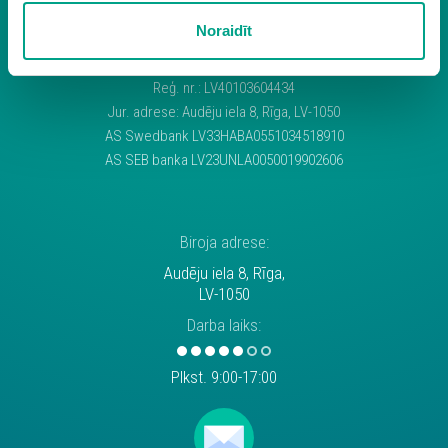
sīkdatņu iestatījumus. Lietotājam ir iespēja iepazīties ar
Noraidīt
detalizētu
sīkdatņu politiku
un ir iespēja atsaukt savu
Uzdevumi.lv rekvizīti:
piekrišanu sadaļā “Sīkdatņu iestatījumi”.
SIA "Uzdevumi.lv"
Reģ. nr.: LV40103604434
Jur. adrese: Audēju iela 8, Rīga, LV-1050
AS Swedbank LV33HABA0551034518910
AS SEB banka LV23UNLA0050019902606
Biroja adrese:
Audēju iela 8, Rīga,
LV-1050
Darba laiks:
Plkst. 9:00-17:00