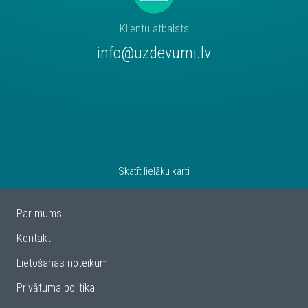
Klientu atbalsts
info@uzdevumi.lv
Skatīt lielāku karti
Par mums
Kontakti
Lietošanas noteikumi
Privātuma politika