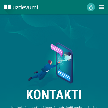
KONTAKTI
Neskaidrību gadījumā iesakām pārskatīt sadaļas, kurās