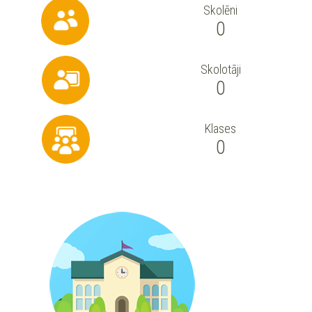
Skolēni
0
Skolotāji
0
Klases
0