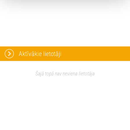
Aktīvākie lietotāji
Šajā topā nav neviena lietotāja