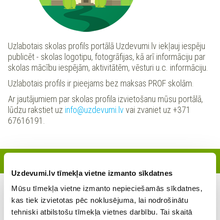
Uzlabotais skolas profils portālā Uzdevumi.lv iekļauj iespēju
publicēt - skolas logotipu, fotogrāfijas, kā arī informāciju par
skolas mācību iespējām, aktivitātēm, vēsturi u.c. informāciju.
Uzlabotais profils ir pieejams bez maksas PROF skolām.
Ar jautājumiem par skolas profila izvietošanu mūsu portālā,
lūdzu rakstiet uz
info@uzdevumi.lv
vai zvaniet uz +371
67616191.
Reģistrētie skolotāji
Uzdevumi.lv tīmekļa vietne izmanto sīkdatnes
Mūsu tīmekļa vietne izmanto nepieciešamās sīkdatnes,
Šajā skolā šobrīd nav reģistrējies neviens skolotājs
kas tiek izvietotas pēc noklusējuma, lai nodrošinātu
tehniski atbilstošu tīmekļa vietnes darbību. Tai skaitā