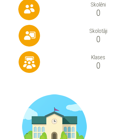
Skolēni
0
Skolotāji
0
Klases
0