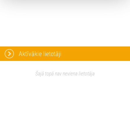
Aktīvākie lietotāji
Šajā topā nav neviena lietotāja