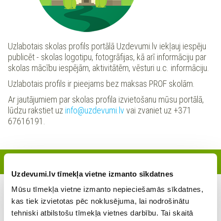
Uzlabotais skolas profils portālā Uzdevumi.lv iekļauj iespēju
publicēt - skolas logotipu, fotogrāfijas, kā arī informāciju par
skolas mācību iespējām, aktivitātēm, vēsturi u.c. informāciju.
Uzlabotais profils ir pieejams bez maksas PROF skolām.
Ar jautājumiem par skolas profila izvietošanu mūsu portālā,
lūdzu rakstiet uz
info@uzdevumi.lv
vai zvaniet uz +371
67616191.
Reģistrētie skolotāji
Uzdevumi.lv tīmekļa vietne izmanto sīkdatnes
Mūsu tīmekļa vietne izmanto nepieciešamās sīkdatnes,
Šajā skolā šobrīd nav reģistrējies neviens skolotājs
kas tiek izvietotas pēc noklusējuma, lai nodrošinātu
tehniski atbilstošu tīmekļa vietnes darbību. Tai skaitā