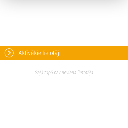
Aktīvākie lietotāji
Šajā topā nav neviena lietotāja