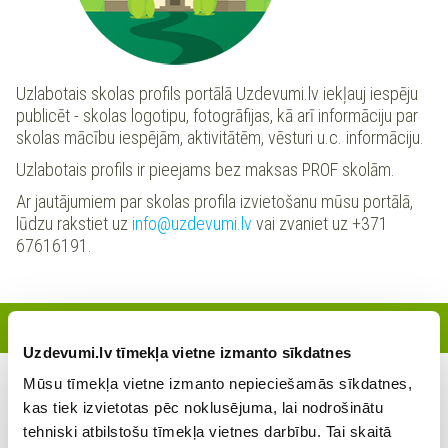
Uzlabotais skolas profils portālā Uzdevumi.lv iekļauj iespēju
publicēt - skolas logotipu, fotogrāfijas, kā arī informāciju par
skolas mācību iespējām, aktivitātēm, vēsturi u.c. informāciju.
Uzlabotais profils ir pieejams bez maksas PROF skolām.
Ar jautājumiem par skolas profila izvietošanu mūsu portālā,
lūdzu rakstiet uz
info@uzdevumi.lv
vai zvaniet uz +371
67616191.
Reģistrētie skolotāji
Uzdevumi.lv tīmekļa vietne izmanto sīkdatnes
Mūsu tīmekļa vietne izmanto nepieciešamās sīkdatnes,
Šajā skolā šobrīd nav reģistrējies neviens skolotājs
kas tiek izvietotas pēc noklusējuma, lai nodrošinātu
tehniski atbilstošu tīmekļa vietnes darbību. Tai skaitā