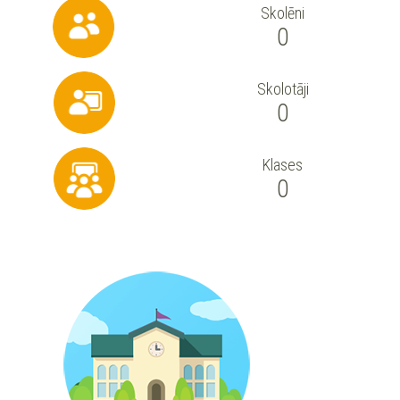
Skolēni
0
Skolotāji
0
Klases
0