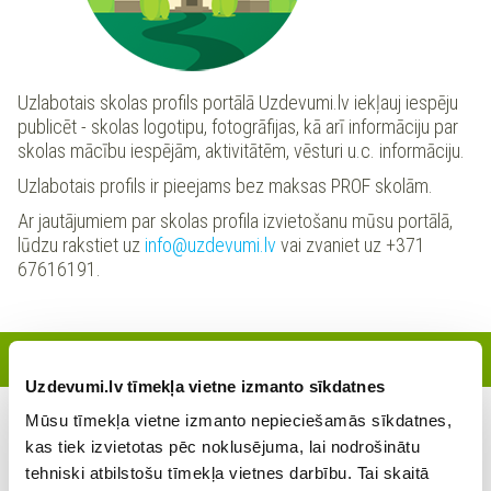
Uzlabotais skolas profils portālā Uzdevumi.lv iekļauj iespēju
publicēt - skolas logotipu, fotogrāfijas, kā arī informāciju par
skolas mācību iespējām, aktivitātēm, vēsturi u.c. informāciju.
Uzlabotais profils ir pieejams bez maksas PROF skolām.
Ar jautājumiem par skolas profila izvietošanu mūsu portālā,
lūdzu rakstiet uz
info@uzdevumi.lv
vai zvaniet uz +371
67616191.
Reģistrētie skolotāji
Uzdevumi.lv tīmekļa vietne izmanto sīkdatnes
Mūsu tīmekļa vietne izmanto nepieciešamās sīkdatnes,
Šajā skolā šobrīd nav reģistrējies neviens skolotājs
kas tiek izvietotas pēc noklusējuma, lai nodrošinātu
tehniski atbilstošu tīmekļa vietnes darbību. Tai skaitā