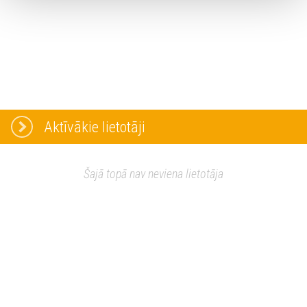
Aktīvākie lietotāji
Šajā topā nav neviena lietotāja