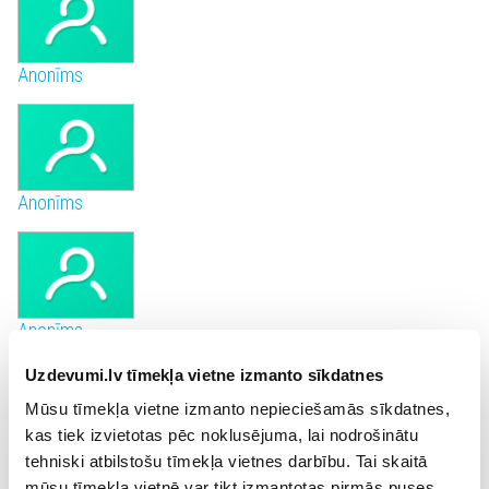
Anonīms
Anonīms
Anonīms
Uzdevumi.lv tīmekļa vietne izmanto sīkdatnes
Mūsu tīmekļa vietne izmanto nepieciešamās sīkdatnes,
kas tiek izvietotas pēc noklusējuma, lai nodrošinātu
Anonīms
tehniski atbilstošu tīmekļa vietnes darbību. Tai skaitā
mūsu tīmekļa vietnē var tikt izmantotas pirmās puses