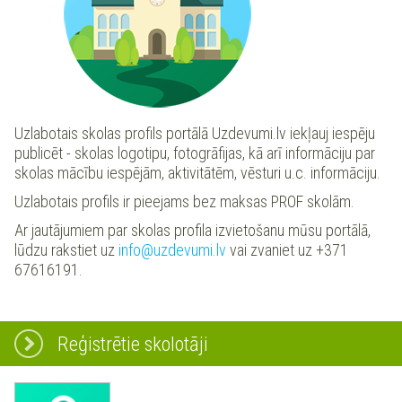
Uzlabotais skolas profils portālā Uzdevumi.lv iekļauj iespēju
publicēt - skolas logotipu, fotogrāfijas, kā arī informāciju par
skolas mācību iespējām, aktivitātēm, vēsturi u.c. informāciju.
Uzlabotais profils ir pieejams bez maksas PROF skolām.
Ar jautājumiem par skolas profila izvietošanu mūsu portālā,
lūdzu rakstiet uz
info@uzdevumi.lv
vai zvaniet uz +371
67616191.
Reģistrētie skolotāji