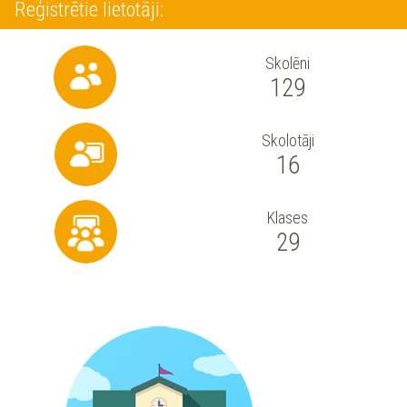
Reģistrētie lietotāji:
Skolēni
129
Skolotāji
16
Klases
29