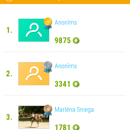
Anonīms
1.
9875
Anonīms
2.
3341
Marlēna Sniega
3.
1781