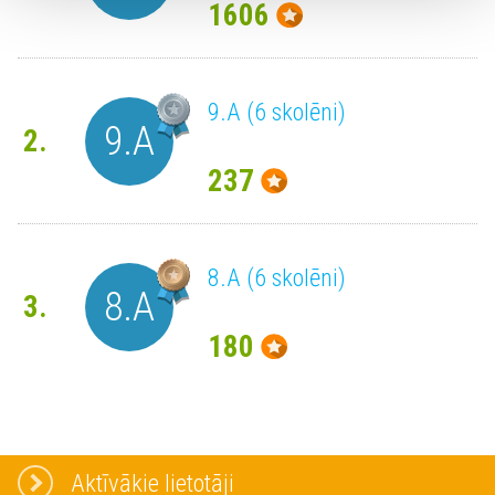
1606
9.A (6 skolēni)
9.A
2.
237
8.A (6 skolēni)
8.A
3.
180
Aktīvākie lietotāji