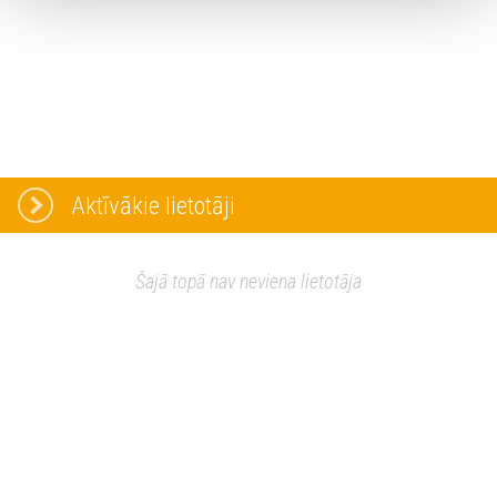
Aktīvākie lietotāji
Šajā topā nav neviena lietotāja