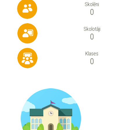
Skolēni
0
Skolotāji
0
Klases
0