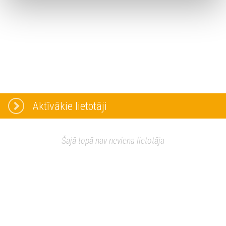
Aktīvākie lietotāji
Šajā topā nav neviena lietotāja