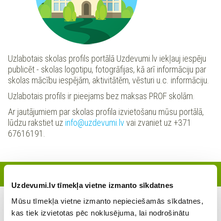
Uzlabotais skolas profils portālā Uzdevumi.lv iekļauj iespēju
publicēt - skolas logotipu, fotogrāfijas, kā arī informāciju par
skolas mācību iespējām, aktivitātēm, vēsturi u.c. informāciju.
Uzlabotais profils ir pieejams bez maksas PROF skolām.
Ar jautājumiem par skolas profila izvietošanu mūsu portālā,
lūdzu rakstiet uz
info@uzdevumi.lv
vai zvaniet uz +371
67616191.
Reģistrētie skolotāji
Uzdevumi.lv tīmekļa vietne izmanto sīkdatnes
Mūsu tīmekļa vietne izmanto nepieciešamās sīkdatnes,
Šajā skolā šobrīd nav reģistrējies neviens skolotājs
kas tiek izvietotas pēc noklusējuma, lai nodrošinātu