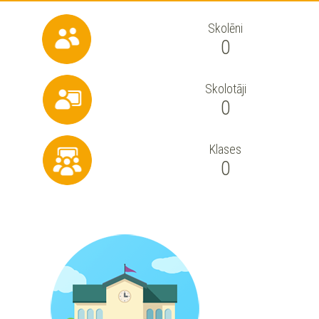
Skolēni
0
Skolotāji
0
Klases
0