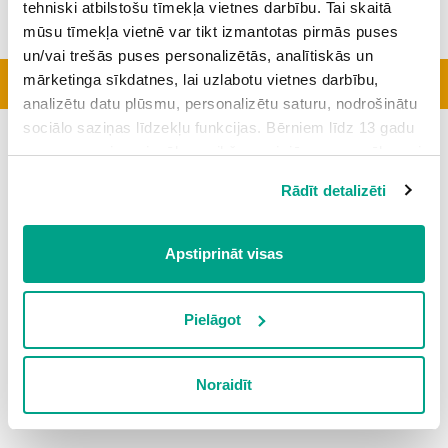
tehniski atbilstošu tīmekļa vietnes darbību. Tai skaitā
mūsu tīmekļa vietnē var tikt izmantotas pirmās puses
un/vai trešās puses personalizētās, analītiskās un
mārketinga sīkdatnes, lai uzlabotu vietnes darbību,
Aktīvākās klases
analizētu datu plūsmu, personalizētu saturu, nodrošinātu
sociālo saziņas līdzekļu funkcijas. Bērniem līdz 13 gadu
Šobrīd topā nav nevienas klases
vecumam pirms izvēles veikšanas ir jāprasa vecāka vai
likumiskā aizbildņa piekrišana.
Rādīt detalizēti
Spiežot uz pogas “Apstiprināt visas”, Jūs piekrītat visām
sīkdatnēm, kas atrodas šajā tīmekļa vietnē, ieskaitot
trešo pušu mārketinga sīkdatnes. Spiežot uz pogas
Apstiprināt visas
“Noraidīt”, Jūs atsakāties no visām sīkdatnēm tīmekļa
vietnē, izņemot “Nepieciešamās” sīkdatnes, kuru
izmantošanai nav nepieciešams iegūt lietotāja piekrišanu.
Pielāgot
Spiežot uz pogas “Apstiprināt izvēlētās”, Jūs varat mainīt
sīkdatņu iestatījumus. Lietotājam ir iespēja iepazīties ar
Noraidīt
detalizētu
sīkdatņu politiku
un ir iespēja atsaukt savu
piekrišanu sadaļā “Sīkdatņu iestatījumi”.