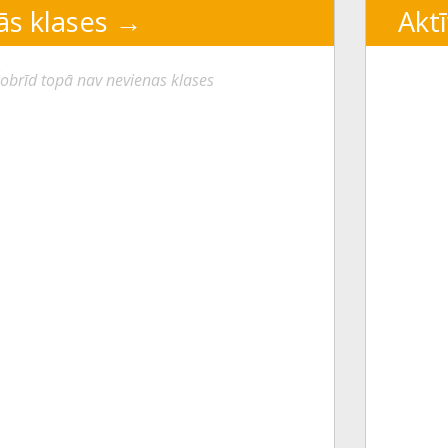
ās klases
Aktī
obrīd topā nav nevienas klases