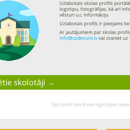
Uzlabotais skolas profils portālā
logotipu, fotogrāfijas, kā arī in
vēsturi u.c. informāciju.
Uzlabotais profils ir pieejams 
Ar jautājumiem par skolas profil
info@uzdevumi.lv
vai zvaniet uz
tie skolotāji
Šajā skolā šobrīd nav reģistrējies nevie