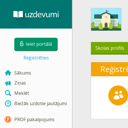
Ieiet portālā
Skolas profils
Reģistrēties
Reģistrē
Sākums
Ziņas
Meklēt
Biežāk uzdotie jautājumi
PROF pakalpojums