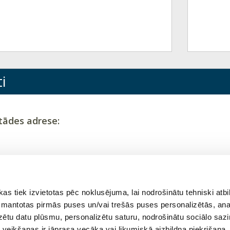
i
tādes adrese:
tins@inbox.lv
 tiek izvietotas pēc noklusējuma, lai nodrošinātu tehniski atbi
2065806
 izmantotas pirmās puses un/vai trešās puses personalizētās, ana
izētu datu plūsmu, personalizētu saturu, nodrošinātu sociālo sazi
eikšanas ir jāprasa vecāka vai likumiskā aizbildņa piekrišana.