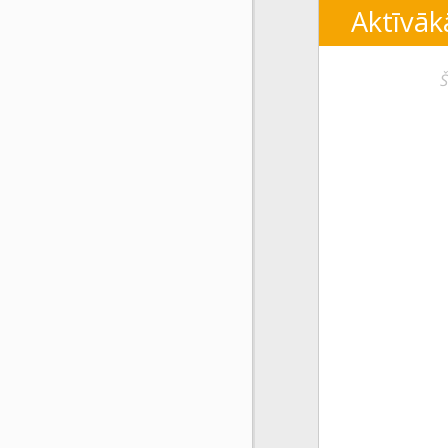
Aktīvāk
Š