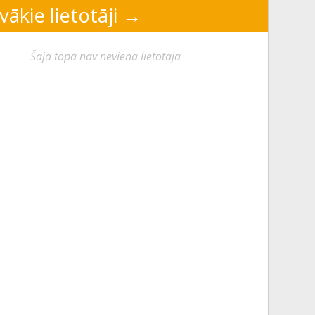
vākie lietotāji
Šajā topā nav neviena lietotāja