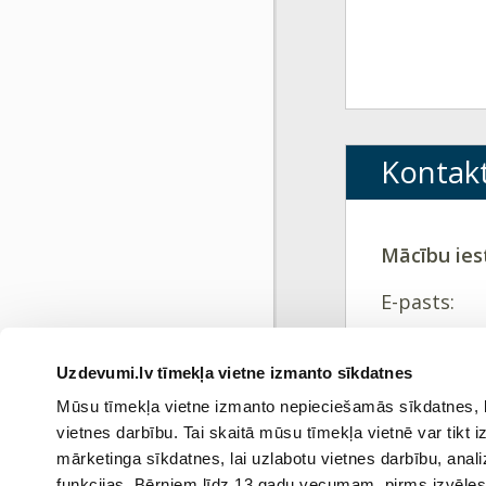
Kontakt
Mācību ies
E-pasts:
aivars.strau
Uzdevumi.lv tīmekļa vietne izmanto sīkdatnes
Tālrunis:
Mūsu tīmekļa vietne izmanto nepieciešamās sīkdatnes, kas
26685506, 2
vietnes darbību. Tai skaitā mūsu tīmekļa vietnē var tikt
mārketinga sīkdatnes, lai uzlabotu vietnes darbību, anal
funkcijas. Bērniem līdz 13 gadu vecumam pirms izvēles v