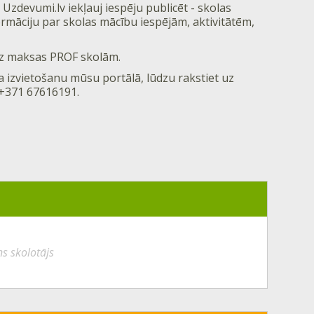
 Uzdevumi.lv iekļauj iespēju publicēt - skolas
formāciju par skolas mācību iespējām, aktivitātēm,
bez maksas PROF skolām.
a izvietošanu mūsu portālā, lūdzu rakstiet uz
 +371 67616191.
ns skolotājs