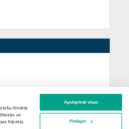
Apstiprināt visas
lstošu tīmekļa
lītiskās un
Pielāgot
ņas līdzekļu