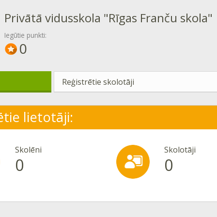
Privātā vidusskola "Rīgas Franču skola"
Iegūtie punkti:
0
Reģistrētie skolotāji
tie lietotāji:
Skolēni
Skolotāji
0
0