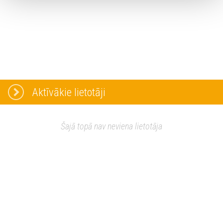
Aktīvākie lietotāji
Šajā topā nav neviena lietotāja