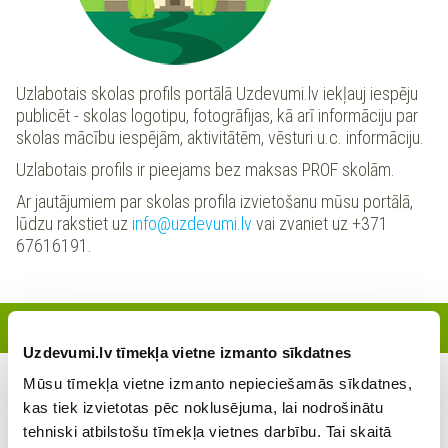
Uzlabotais skolas profils portālā Uzdevumi.lv iekļauj iespēju
publicēt - skolas logotipu, fotogrāfijas, kā arī informāciju par
skolas mācību iespējām, aktivitātēm, vēsturi u.c. informāciju.
Uzlabotais profils ir pieejams bez maksas PROF skolām.
Ar jautājumiem par skolas profila izvietošanu mūsu portālā,
lūdzu rakstiet uz
info@uzdevumi.lv
vai zvaniet uz +371
67616191.
Reģistrētie skolotāji
Uzdevumi.lv tīmekļa vietne izmanto sīkdatnes
Mūsu tīmekļa vietne izmanto nepieciešamās sīkdatnes,
Šajā skolā šobrīd nav reģistrējies neviens skolotājs
kas tiek izvietotas pēc noklusējuma, lai nodrošinātu
tehniski atbilstošu tīmekļa vietnes darbību. Tai skaitā