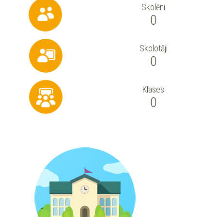
Skolēni
0
Skolotāji
0
Klases
0