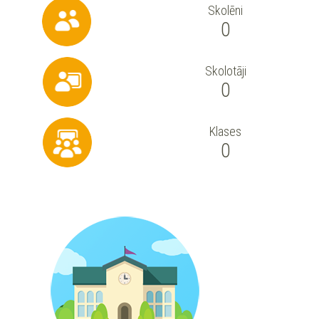
Skolēni
0
Skolotāji
0
Klases
0