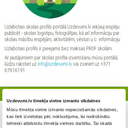
Uzlabotais skolas profils portālā Uzdevumi.lv iekļauj iespēju
publicēt - skolas logotipu, fotogrāfijas, kā arī informāciju par
skolas mācību iespējām, aktivitātēm, vēsturi u.c. informāciju.
Uzlabotais profils ir pieejams bez maksas PROF skolām.
Ar jautājumiem par skolas profila izvietošanu mūsu portālā,
lūdzu rakstiet uz
info@uzdevumi.lv
vai zvaniet uz +371
67616191.
Reģistrētie skolotāji
Uzdevumi.lv tīmekļa vietne izmanto sīkdatnes
Mūsu tīmekļa vietne izmanto nepieciešamās sīkdatnes,
Šajā skolā šobrīd nav reģistrējies neviens skolotājs
kas tiek izvietotas pēc noklusējuma, lai nodrošinātu
tehniski atbilstošu tīmekļa vietnes darbību. Tai skaitā