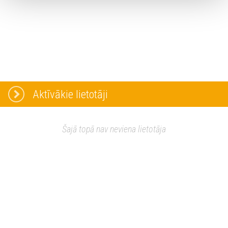
Aktīvākie lietotāji
Šajā topā nav neviena lietotāja