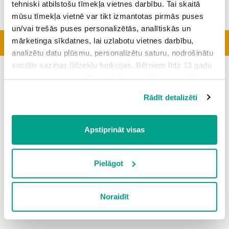
tehniski atbilstošu tīmekļa vietnes darbību. Tai skaitā
mūsu tīmekļa vietnē var tikt izmantotas pirmās puses
un/vai trešās puses personalizētās, analītiskās un
mārketinga sīkdatnes, lai uzlabotu vietnes darbību,
Aktīvākās klases
analizētu datu plūsmu, personalizētu saturu, nodrošinātu
sociālo saziņas līdzekļu funkcijas. Bērniem līdz 13 gadu
Šobrīd topā nav nevienas klases
vecumam pirms izvēles veikšanas ir jāprasa vecāka vai
likumiskā aizbildņa piekrišana.
Rādīt detalizēti
Spiežot uz pogas “Apstiprināt visas”, Jūs piekrītat visām
sīkdatnēm, kas atrodas šajā tīmekļa vietnē, ieskaitot
trešo pušu mārketinga sīkdatnes. Spiežot uz pogas
Apstiprināt visas
“Noraidīt”, Jūs atsakāties no visām sīkdatnēm tīmekļa
vietnē, izņemot “Nepieciešamās” sīkdatnes, kuru
izmantošanai nav nepieciešams iegūt lietotāja piekrišanu.
Pielāgot
Spiežot uz pogas “Apstiprināt izvēlētās”, Jūs varat mainīt
sīkdatņu iestatījumus. Lietotājam ir iespēja iepazīties ar
Noraidīt
detalizētu
sīkdatņu politiku
un ir iespēja atsaukt savu
piekrišanu sadaļā “Sīkdatņu iestatījumi”.