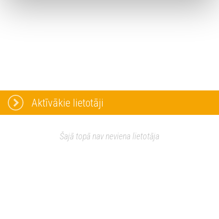
Aktīvākie lietotāji
Šajā topā nav neviena lietotāja