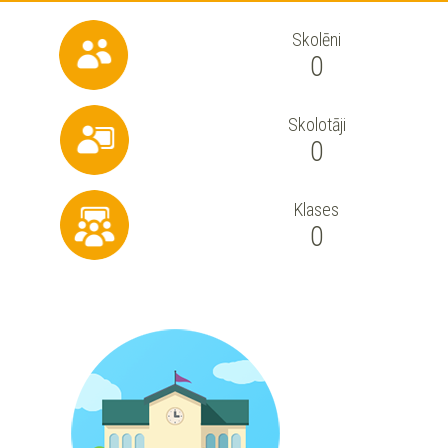
Skolēni
0
Skolotāji
0
Klases
0