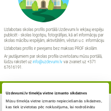
Uzlabotais skolas profils portālā Uzdevumi.lv iekļauj iespēju
publicēt - skolas logotipu, fotogrāfijas, kā arī informāciju par
skolas mācību iespējām, aktivitātēm, vēsturi u.c. informāciju.
Uzlabotais profils ir pieejams bez maksas PROF skolām.
Ar jautājumiem par skolas profila izvietošanu mūsu portālā,
lūdzu rakstiet uz
info@uzdevumi.lv
vai zvaniet uz +371
67616191.
Reģistrētie skolotāji
Uzdevumi.lv tīmekļa vietne izmanto sīkdatnes
Mūsu tīmekļa vietne izmanto nepieciešamās sīkdatnes,
Šajā skolā šobrīd nav reģistrējies neviens skolotājs
kas tiek izvietotas pēc noklusējuma, lai nodrošinātu