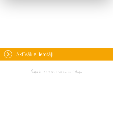
Aktīvākie lietotāji
Šajā topā nav neviena lietotāja