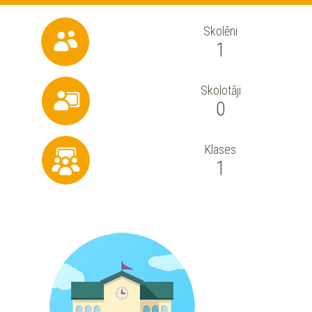
Skolēni
1
Skolotāji
0
Klases
1