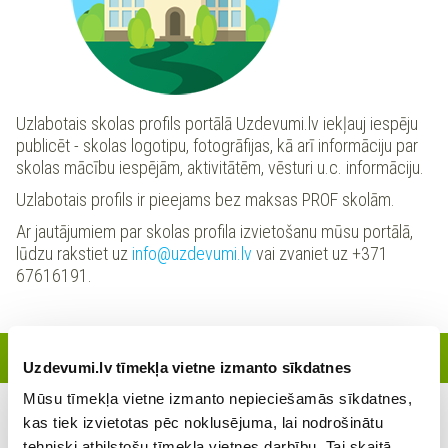
Uzlabotais skolas profils portālā Uzdevumi.lv iekļauj iespēju
publicēt - skolas logotipu, fotogrāfijas, kā arī informāciju par
skolas mācību iespējām, aktivitātēm, vēsturi u.c. informāciju.
Uzlabotais profils ir pieejams bez maksas PROF skolām.
Ar jautājumiem par skolas profila izvietošanu mūsu portālā,
lūdzu rakstiet uz
info@uzdevumi.lv
vai zvaniet uz +371
67616191.
Reģistrētie skolotāji
Uzdevumi.lv tīmekļa vietne izmanto sīkdatnes
Mūsu tīmekļa vietne izmanto nepieciešamās sīkdatnes,
kas tiek izvietotas pēc noklusējuma, lai nodrošinātu
Šajā skolā šobrīd nav reģistrējies neviens skolotājs
tehniski atbilstošu tīmekļa vietnes darbību. Tai skaitā