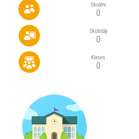
Skolēni
0
Skolotāji
0
Klases
0