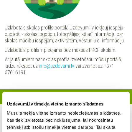
Uzlabotais skolas profils portālā Uzdevumi.lv iekļauj iespēju
publicēt - skolas logotipu, fotogrāfijas, kā arī informāciju par
skolas mācību iespējām, aktivitātēm, vēsturi u.c. informāciju.
Uzlabotais profils ir pieejams bez maksas PROF skolām.
Ar jautājumiem par skolas profila izvietošanu mūsu portālā,
lūdzu rakstiet uz
info@uzdevumi.lv
vai zvaniet uz +371
67616191.
Reģistrētie skolotāji
Uzdevumi.lv tīmekļa vietne izmanto sīkdatnes
Mūsu tīmekļa vietne izmanto nepieciešamās sīkdatnes,
Šajā skolā šobrīd nav reģistrējies neviens skolotājs
kas tiek izvietotas pēc noklusējuma, lai nodrošinātu
tehniski atbilstošu tīmekļa vietnes darbību. Tai skaitā