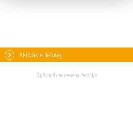
Aktīvākie lietotāji
Šajā topā nav neviena lietotāja