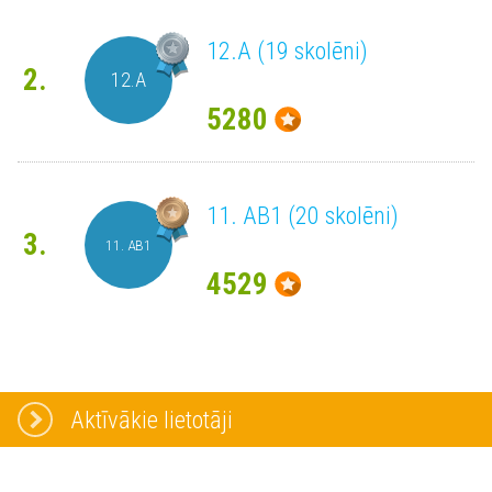
12.A (19 skolēni)
2.
12.A
5280
11. AB1 (20 skolēni)
3.
11. AB1
4529
Aktīvākie lietotāji