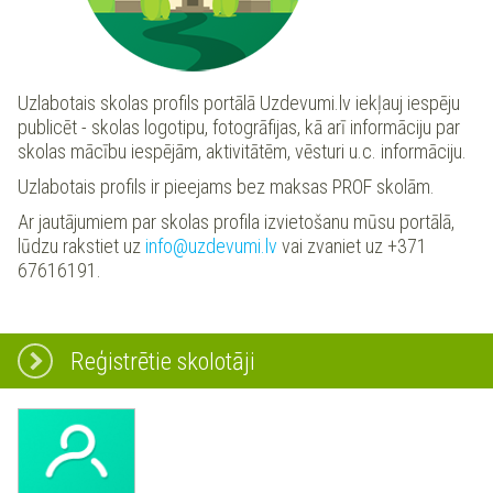
Uzlabotais skolas profils portālā Uzdevumi.lv iekļauj iespēju
publicēt - skolas logotipu, fotogrāfijas, kā arī informāciju par
skolas mācību iespējām, aktivitātēm, vēsturi u.c. informāciju.
Uzlabotais profils ir pieejams bez maksas PROF skolām.
Ar jautājumiem par skolas profila izvietošanu mūsu portālā,
lūdzu rakstiet uz
info@uzdevumi.lv
vai zvaniet uz +371
67616191.
Reģistrētie skolotāji