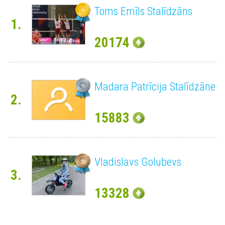
Toms Emīls Stalīdzāns
1.
20174
Madara Patrīcija Stalīdzāne
2.
15883
Vladislavs Golubevs
3.
13328