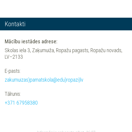
Kontakti
Mācību iestādes adrese:
Skolas iela 3, Zaķumuiža, Ropažu pagasts, Ropažu novads,
LV–2133
E-pasts:
zakumuizas)pamatskola@edu)ropazi)lv
Tālrunis:
+371 67958380