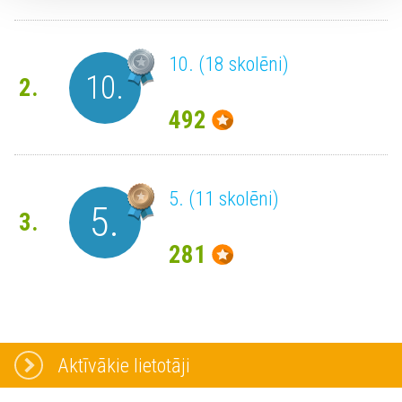
10. (18 skolēni)
10.
2.
492
5. (11 skolēni)
5.
3.
281
Aktīvākie lietotāji