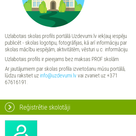
Uzlabotais skolas profils portālā Uzdevumi.lv iekļauj iespēju
publicēt - skolas logotipu, fotogrāfijas, kā arī informāciju par
skolas mācību iespējām, aktivitātēm, vēsturi u.c. informāciju.
Uzlabotais profils ir pieejams bez maksas PROF skolām.
Ar jautājumiem par skolas profila izvietošanu mūsu portālā,
lūdzu rakstiet uz
info@uzdevumi.lv
vai zvaniet uz +371
67616191.
Reģistrētie skolotāji