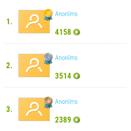
Anonīms
1.
4158
Anonīms
2.
3514
Anonīms
3.
2389