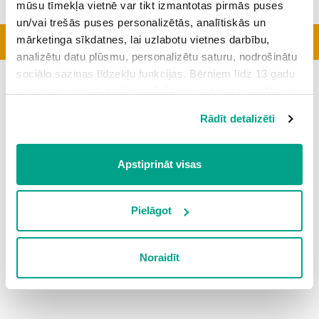
mūsu tīmekļa vietnē var tikt izmantotas pirmās puses
un/vai trešās puses personalizētās, analītiskās un
Aktīvākās klases
mārketinga sīkdatnes, lai uzlabotu vietnes darbību,
analizētu datu plūsmu, personalizētu saturu, nodrošinātu
sociālo saziņas līdzekļu funkcijas. Bērniem līdz 13 gadu
Šobrīd topā nav nevienas klases
vecumam pirms izvēles veikšanas ir jāprasa vecāka vai
likumiskā aizbildņa piekrišana.
Rādīt detalizēti
Spiežot uz pogas “Apstiprināt visas”, Jūs piekrītat visām
sīkdatnēm, kas atrodas šajā tīmekļa vietnē, ieskaitot
trešo pušu mārketinga sīkdatnes. Spiežot uz pogas
Apstiprināt visas
“Noraidīt”, Jūs atsakāties no visām sīkdatnēm tīmekļa
vietnē, izņemot “Nepieciešamās” sīkdatnes, kuru
izmantošanai nav nepieciešams iegūt lietotāja piekrišanu.
Pielāgot
Spiežot uz pogas “Apstiprināt izvēlētās”, Jūs varat mainīt
sīkdatņu iestatījumus. Lietotājam ir iespēja iepazīties ar
Noraidīt
detalizētu
sīkdatņu politiku
un ir iespēja atsaukt savu
piekrišanu sadaļā “Sīkdatņu iestatījumi”.